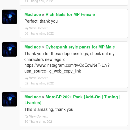
11 Tháng sáu, 2022
Mad ace
»
Rich Nails for MP Female
Perfect, thank you
View Context
06 Tháng năm, 2022
Mad ace
»
Cyberpunk style pants for MP Male
Thank you for these dope ass legs, check out my
characters new legs lol
https://www.instagram.com/tv/CdEowNeF-L7/?
utm_source=ig_web_copy_link
View Context
02 Tháng năm, 2022
Mad ace
»
MotoGP 2021 Pack [Add-On | Tuning |
Liveries]
This is amazing, thank you
View Context
30 Tháng chín, 2021