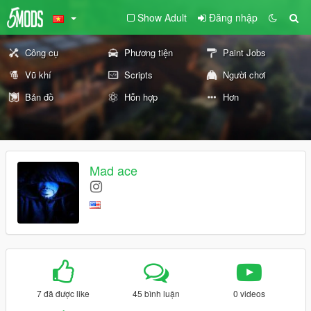
Show Adult
Đăng nhập
Công cụ
Phương tiện
Paint Jobs
Vũ khí
Scripts
Người chơi
Bản đồ
Hỗn hợp
Hơn
Mad ace
7 đã được like
45 bình luận
0 videos