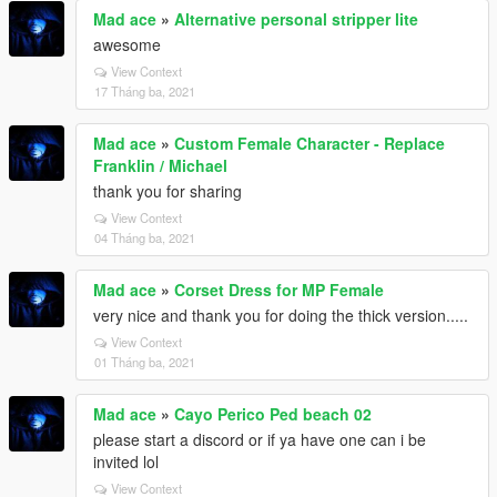
Mad ace
»
Alternative personal stripper lite
awesome
View Context
17 Tháng ba, 2021
Mad ace
»
Custom Female Character - Replace
Franklin / Michael
thank you for sharing
View Context
04 Tháng ba, 2021
Mad ace
»
Corset Dress for MP Female
very nice and thank you for doing the thick version.....
View Context
01 Tháng ba, 2021
Mad ace
»
Cayo Perico Ped beach 02
please start a discord or if ya have one can i be
invited lol
View Context