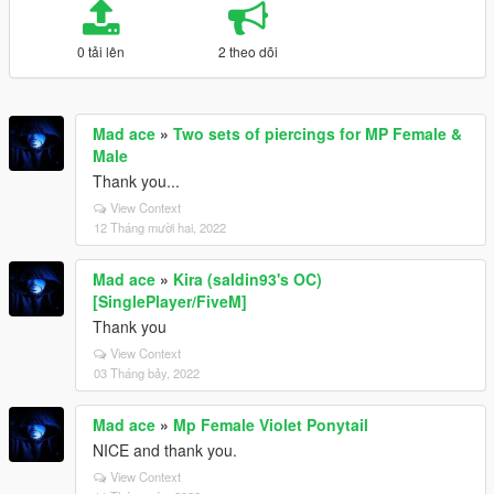
0 tải lên
2 theo dõi
Mad ace
»
Two sets of piercings for MP Female &
Male
Thank you...
View Context
12 Tháng mười hai, 2022
Mad ace
»
Kira (saldin93's OC)
[SinglePlayer/FiveM]
Thank you
View Context
03 Tháng bảy, 2022
Mad ace
»
Mp Female Violet Ponytail
NICE and thank you.
View Context