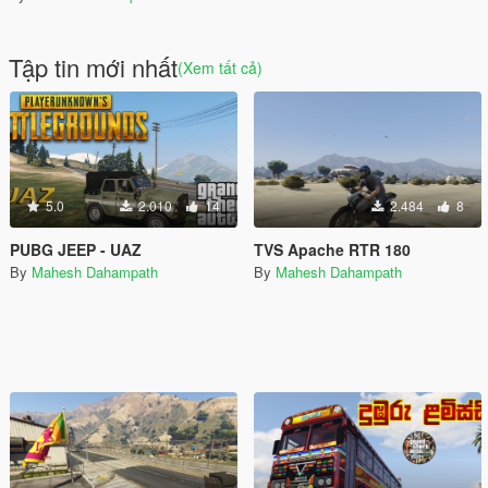
Tập tin mới nhất
(Xem tất cả)
5.0
2.010
14
2.484
8
PUBG JEEP - UAZ
TVS Apache RTR 180
By
Mahesh Dahampath
By
Mahesh Dahampath