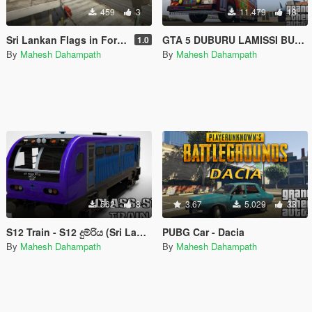
459
3
11.479
18
Sri Lankan Flags in Fort Zancudo
GTA 5 DUBURU LAMISSI BUS (ADDON-OIV, MANUAL/REPLACE) WITH HORN AND LIGHTS - දුඹුරු ළමිස්සී බස් රථය
1.0
By
Mahesh Dahampath
By
Mahesh Dahampath
562
8
3.67
5.029
33
S12 Train - S12 දුම්රිය (Sri Lankan Train - ශ්‍රී ලංකා දුම්රිය) in GTA 5
PUBG Car - Dacia
By
Mahesh Dahampath
By
Mahesh Dahampath