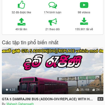
32 đã được like
174 bình luận
98 videos
49 tải lên
21 theo dõi
155.901 tải về
Các tập tin phổ biến nhất
4.33
25.168
24
GTA 5 DAMRAJINI BUS (ADDON-OIV/REPLACE) WITH HORN AND LIGHTS - දම් ‍රැජිනි බස් රථය
2.1
By
Mahesh Dahampath