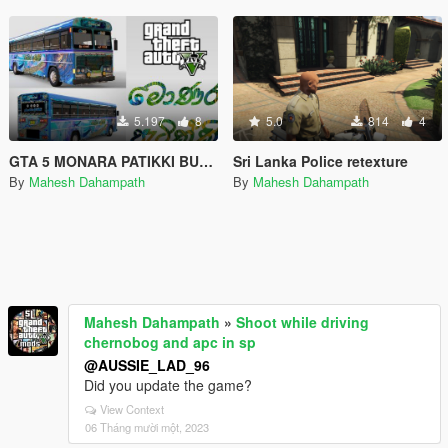
5.197
8
5.0
814
4
GTA 5 MONARA PATIKKI BUS (ADDON-OIV/REPLACE) WITH HORN AND LIGHTS - මොණර පැටික්කී බස් රථය
Sri Lanka Police retexture
By
Mahesh Dahampath
By
Mahesh Dahampath
Mahesh Dahampath
»
Shoot while driving
chernobog and apc in sp
@AUSSIE_LAD_96
Did you update the game?
View Context
06 Tháng mười một, 2023