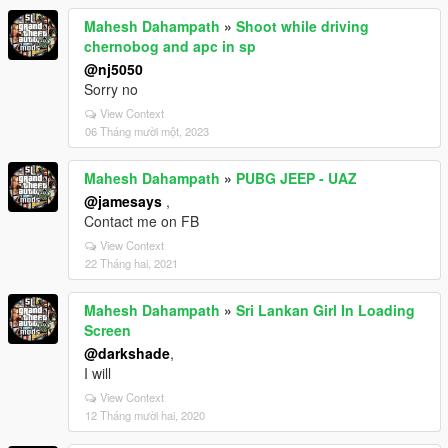
Mahesh Dahampath
»
Shoot while driving
chernobog and apc in sp
@nj5050
Sorry no
View Context
06 Tháng mười một, 2023
Mahesh Dahampath
»
PUBG JEEP - UAZ
@jamesays
,
Contact me on FB
View Context
22 Tháng hai, 2021
Mahesh Dahampath
»
Sri Lankan Girl In Loading
Screen
@darkshade
,
I will
View Context
12 Tháng mười hai, 2020