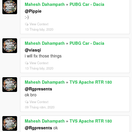
Mahesh Dahampath
»
PUBG Car - Dacia
@Pippie
:-)
View Context
13 Tháng bảy, 2020
Mahesh Dahampath
»
PUBG Car - Dacia
@viasqi
i will fix those things
View Context
13 Tháng bảy, 2020
Mahesh Dahampath
»
TVS Apache RTR 180
@Rgpresents
ok bro
View Context
09 Tháng năm, 2020
Mahesh Dahampath
»
TVS Apache RTR 180
@Rgpresents
ok