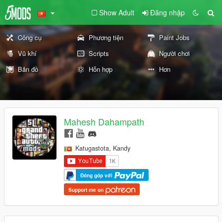
Show Adult
Đăng nhập
Công cụ
Phương tiện
Paint Jobs
Vũ khí
Scripts
Người chơi
Bản đồ
Hỗn hợp
Hơn
Mahesh Dahampath
Katugastota, Kandy
Đóng góp với
Support me on