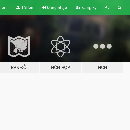
tent
Tải lên
Đăng nhập
Đăng ký
BẢN ĐỒ
HỖN HỢP
HƠN