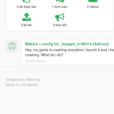
0 đã được like
1 bình luận
0 videos
0 tải lên
0 theo dõi
Makxto
»
config for _keegan_'s HK416 [Add-on]
Hey, my game is crashing everytime i launch it and i hav
crashing. What do i do?
View Context
Designed in Alderney
Made in Los Santos