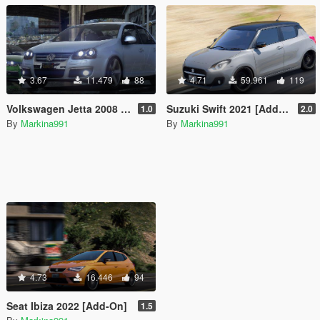
3.67
11.479
88
4.71
59.961
119
Volkswagen Jetta 2008 [Add-On / Replace]
Suzuki Swift 2021 [Add-On]
1.0
2.0
By
Markina991
By
Markina991
4.73
16.446
94
Seat Ibiza 2022 [Add-On]
1.5