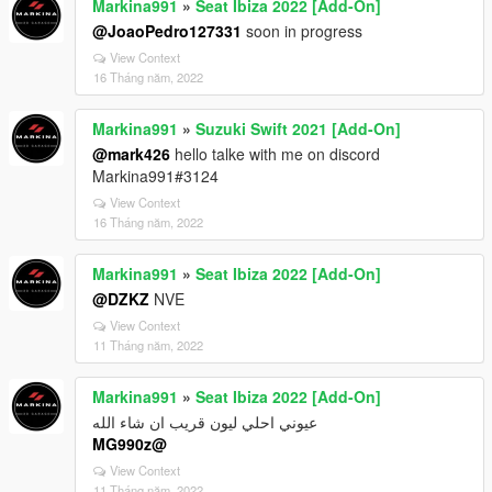
Markina991
»
Seat Ibiza 2022 [Add-On]
@JoaoPedro127331
soon in progress
View Context
16 Tháng năm, 2022
Markina991
»
Suzuki Swift 2021 [Add-On]
@mark426
hello talke with me on discord
Markina991#3124
View Context
16 Tháng năm, 2022
Markina991
»
Seat Ibiza 2022 [Add-On]
@DZKZ
NVE
View Context
11 Tháng năm, 2022
Markina991
»
Seat Ibiza 2022 [Add-On]
عيوني احلي ليون قريب ان شاء الله
@MG990z
View Context
11 Tháng năm, 2022