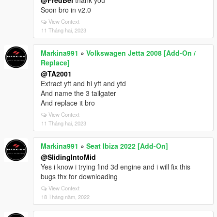
@FredBei
thank you
Soon bro in v2.0
View Context
11 Tháng hai, 2023
Markina991
»
Volkswagen Jetta 2008 [Add-On /
Replace]
@TA2001
Extract yft and hi yft and ytd
And name the 3 tailgater
And replace it bro
View Context
11 Tháng hai, 2023
Markina991
»
Seat Ibiza 2022 [Add-On]
@SlidingIntoMid
Yes i know i trying find 3d engine and i will fix this
bugs thx for downloading
View Context
18 Tháng năm, 2022