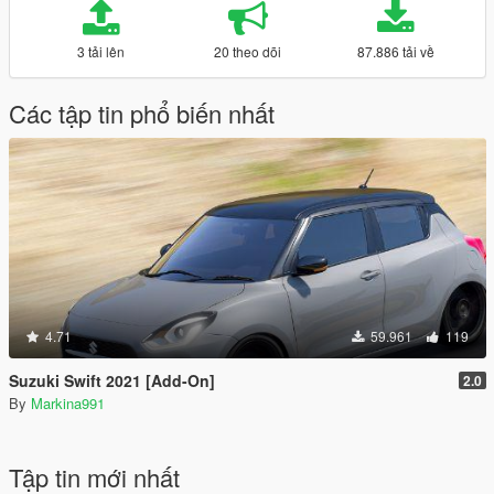
3 tải lên
20 theo dõi
87.886 tải về
Các tập tin phổ biến nhất
4.71
59.961
119
Suzuki Swift 2021 [Add-On]
2.0
By
Markina991
Tập tin mới nhất