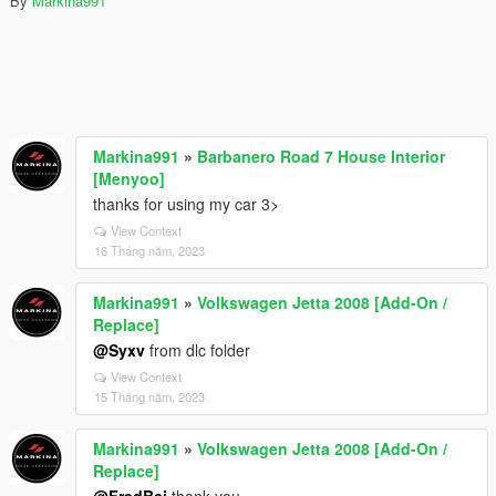
By
Markina991
Markina991
»
Barbanero Road 7 House Interior
[Menyoo]
thanks for using my car 3>
View Context
16 Tháng năm, 2023
Markina991
»
Volkswagen Jetta 2008 [Add-On /
Replace]
@Syxv
from dlc folder
View Context
15 Tháng năm, 2023
Markina991
»
Volkswagen Jetta 2008 [Add-On /
Replace]