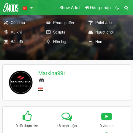
Show Adult
Đăng nhập
Công cụ
Phương tiện
Paint Jobs
Vũ khí
Scripts
Người chơi
Bản đồ
Hỗn hợp
Hơn
Markina991
0 đã được like
16 bình luận
0 videos