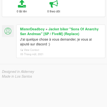
0 tải lên
0 theo dõi
MisterDeadboy
»
Jacket biker "Sons Of Anarchy
San Andreas" [SP / FiveM] (Replace)
J'ai quelque chose à vous demander, je vous ai
ajouté sur discord :)
View Context
05 Tháng một, 2021
Designed in Alderney
Made in Los Santos