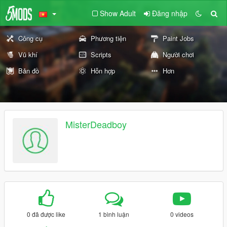
Show Adult
Đăng nhập
Công cụ
Phương tiện
Paint Jobs
Vũ khí
Scripts
Người chơi
Bản đồ
Hỗn hợp
Hơn
MisterDeadboy
0 đã được like
1 bình luận
0 videos