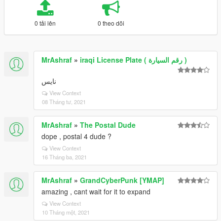
0 tải lên
0 theo dõi
MrAshraf
»
iraqi License Plate ( رقم السيارة )
نايس
View Context
08 Tháng tư, 2021
MrAshraf
»
The Postal Dude
dope , postal 4 dude ?
View Context
16 Tháng ba, 2021
MrAshraf
»
GrandCyberPunk [YMAP]
amazing , cant wait for it to expand
View Context
10 Tháng một, 2021