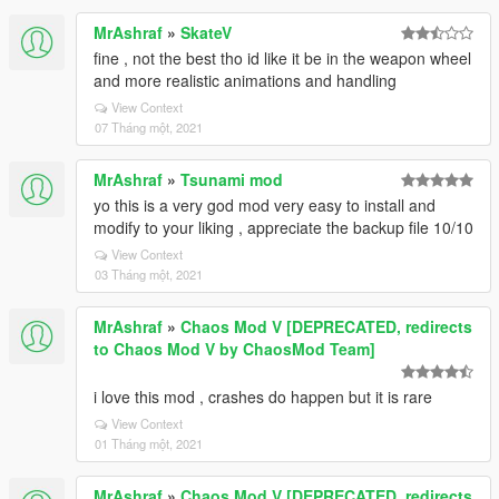
MrAshraf
»
SkateV
fine , not the best tho id like it be in the weapon wheel
and more realistic animations and handling
View Context
07 Tháng một, 2021
MrAshraf
»
Tsunami mod
yo this is a very god mod very easy to install and
modify to your liking , appreciate the backup file 10/10
View Context
03 Tháng một, 2021
MrAshraf
»
Chaos Mod V [DEPRECATED, redirects
to Chaos Mod V by ChaosMod Team]
i love this mod , crashes do happen but it is rare
View Context
01 Tháng một, 2021
MrAshraf
»
Chaos Mod V [DEPRECATED, redirects