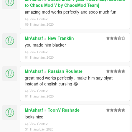
to Chaos Mod V by ChaosMod Team]
amazing mod works perfectly and sooo much fun
View Context
06 Tháng tám, 2020
MrAshraf
»
New Franklin
you made him blacker
View Context
01 Tháng tám, 2020
MrAshraf
»
Russian Roulette
great mod works perfectly , make him say blyat
instead of english cursing 😂
View Context
01 Tháng tám, 2020
MrAshraf
»
ToonV Reshade
looks nice
View Context
31 Tháng bảy, 2020