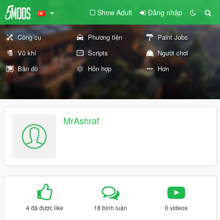
Show Adult
Đăng nhập
Công cụ
Phương tiện
Paint Jobs
Vũ khí
Scripts
Người chơi
Bản đồ
Hỗn hợp
Hơn
MrAshraf
4 đã được like
18 bình luận
0 videos