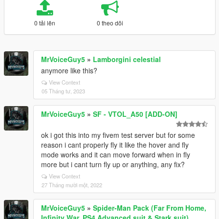
0 tải lên
0 theo dõi
MrVoiceGuy5
»
Lamborgini celestial
anymore like this?
View Context
05 Tháng tư, 2023
MrVoiceGuy5
»
SF - VTOL_A50 [ADD-ON]
ok i got this into my fivem test server but for some
reason i cant properly fly it like the hover and fly
mode works and it can move forward when in fly
more but i cant turn fly up or anything, any fix?
View Context
27 Tháng mười một, 2022
MrVoiceGuy5
»
Spider-Man Pack (Far From Home,
Infinity War, PS4 Advanced suit & Stark suit)