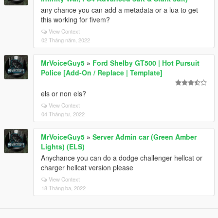
any chance you can add a metadata or a lua to get
this working for fivem?
View Context
02 Tháng năm, 2022
MrVoiceGuy5
»
Ford Shelby GT500 | Hot Pursuit
Police [Add-On / Replace | Template]
els or non els?
View Context
04 Tháng tư, 2022
MrVoiceGuy5
»
Server Admin car (Green Amber
Lights) (ELS)
Anychance you can do a dodge challenger hellcat or
charger hellcat version please
View Context
18 Tháng ba, 2022