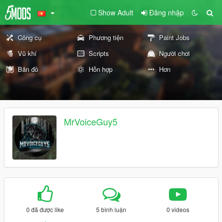
Show Adult
Đăng nhập
Công cụ
Phương tiện
Paint Jobs
Vũ khí
Scripts
Người chơi
Bản đồ
Hỗn hợp
Hơn
MrVoiceGuy5
0 đã được like
5 bình luận
0 videos