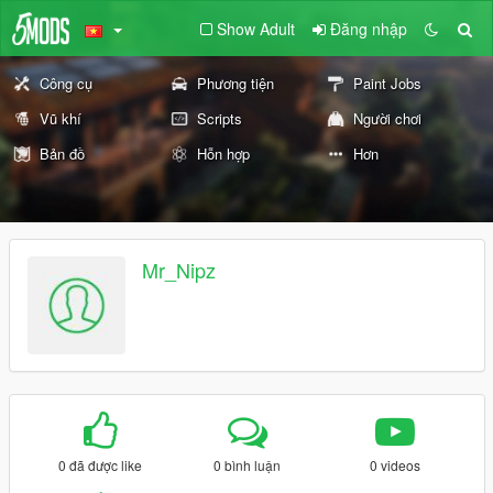
Show Adult
Đăng nhập
Công cụ
Phương tiện
Paint Jobs
Vũ khí
Scripts
Người chơi
Bản đồ
Hỗn hợp
Hơn
Mr_Nipz
0 đã được like
0 bình luận
0 videos