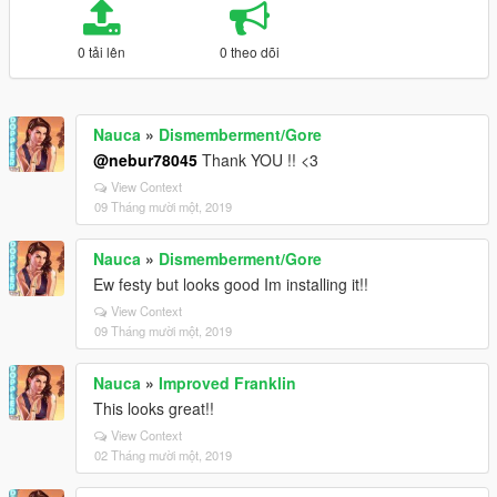
0 tải lên
0 theo dõi
Nauca
»
Dismemberment/Gore
@nebur78045
Thank YOU !! <3
View Context
09 Tháng mười một, 2019
Nauca
»
Dismemberment/Gore
Ew festy but looks good Im installing it!!
View Context
09 Tháng mười một, 2019
Nauca
»
Improved Franklin
This looks great!!
View Context
02 Tháng mười một, 2019