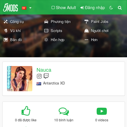
Show Adult
Đăng nhập
Công cụ
Phương tiện
Paint Jobs
Vũ khí
Scripts
Người chơi
Bản đồ
Hỗn hợp
Hơn
Nauca
Antarctica XD
0 đã được like
10 bình luận
0 videos