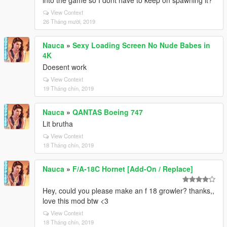
into the game so I dont have to keep on spawning it?
View Context
26 Tháng mười, 2019
Nauca
»
Sexy Loading Screen No Nude Babes in
4K
Doesent work
View Context
19 Tháng chín, 2019
Nauca
»
QANTAS Boeing 747
Lit brutha
View Context
18 Tháng chín, 2019
Nauca
»
F/A-18C Hornet [Add-On / Replace]
Hey, could you please make an f 18 growler? thanks,,
love this mod btw <3
View Context
18 Tháng chín, 2019