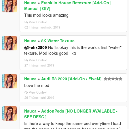
Nauca
»
Franklin House Retexture [Add-On |
Manual | OIV]
This mod looks amazing
View Context
02 Tháng mười một, 2019
Nauca
»
8K Water Texture
@Felix2809
No its okay this is the worlds first "water"
texture. Mod looks good ! <3
View Context
27 Tháng mười, 2019
Nauca
»
Audi R8 2020 [Add-On / FiveM]
Love the mod
View Context
26 Tháng mười, 2019
Nauca
»
AddonPeds [NO LONGER AVAILABLE -
SEE DESC.]
Is there a way to keep the same ped everytime I load