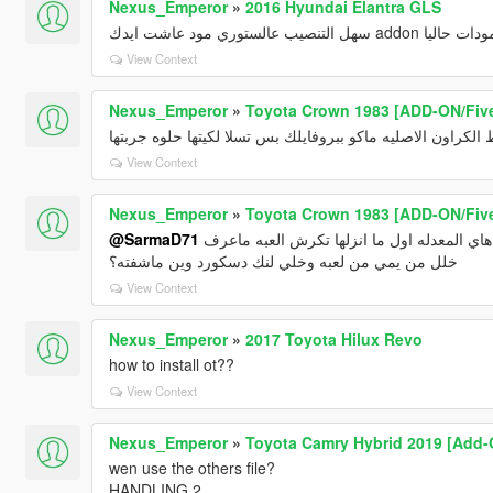
Nexus_Emperor
»
2016 Hyundai Elantra GLS
لو تسوي تعديل للمودات حاليا
View Context
Nexus_Emperor
»
Toyota Crown 1983 [ADD-ON/Fiv
لكراون الاصليه ماكو ببروفايلك بس تسلا لكيتها حلوه جربتها
View Context
Nexus_Emperor
»
Toyota Crown 1983 [ADD-ON/Fiv
@SarmaD71
وين رابط الستوك ياريت احب الكراون ههه بالمناسبه هاي المعدله اول ما انزلها تكرش العبه ماعرف
خلل من يمي من لعبه وخلي لنك دسكورد وين ماشفته؟
View Context
Nexus_Emperor
»
2017 Toyota Hilux Revo
how to install ot??
View Context
Nexus_Emperor
»
Toyota Camry Hybrid 2019 [Add-On
wen use the others file?
HANDLING 2