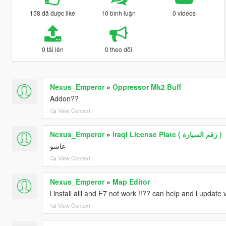
158 đã được like
10 bình luận
0 videos
0 tải lên
0 theo dõi
Nexus_Emperor
»
Oppressor Mk2 Buff
Addon??
View Context
Nexus_Emperor
»
iraqi License Plate ( رقم السيارة )
عاشو
View Context
Nexus_Emperor
»
Map Editor
i install alll and F7 not work !!?? can help and i upda
View Context