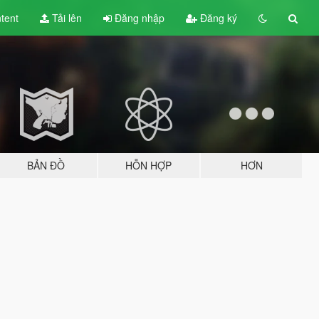
tent
Tải lên
Đăng nhập
Đăng ký
BẢN ĐỒ
HỖN HỢP
HƠN