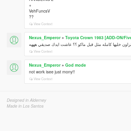
+
VehFuncsV
??
View Context
Nexus_Emperor
»
Toyota Crown 1983 [ADD-ON/Fiv
ون خليها كامله مثل قبل ماكو ؟؟ عاشت ايدك صديقي هههه
View Context
Nexus_Emperor
»
God mode
not work isee just mony!!
View Context
Designed in Alderney
Made in Los Santos