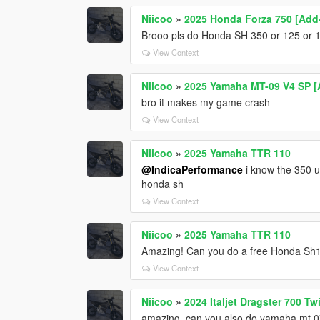
Niicoo
»
2025 Honda Forza 750 [Add
Brooo pls do Honda SH 350 or 125 or 
View Context
Niicoo
»
2025 Yamaha MT-09 V4 SP 
bro it makes my game crash
View Context
Niicoo
»
2025 Yamaha TTR 110
@IndicaPerformance
i know the 350 u 
honda sh
View Context
Niicoo
»
2025 Yamaha TTR 110
Amazing! Can you do a free Honda Sh1
View Context
Niicoo
»
2024 Italjet Dragster 700 T
amazing, can you also do yamaha mt 