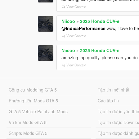
View Context
Niicoo
»
2025 Honda CUV-e
@IndicaPerformance
wow, i love to he
View Context
Niicoo
»
2025 Honda CUV-e
amazing top quality, please can you d
View Context
Công cụ Modding GTA 5
Tập tin mới nhất
Phương tiện Mods GTA 5
Các tập tin
GTA 5 Vehicle Paint Job Mods
Tập tin được yêu thí
Vũ khí Mods GTA 5
Tập tin được Downlo
Scripts Mods GTA 5
Tập tin được đánh gi