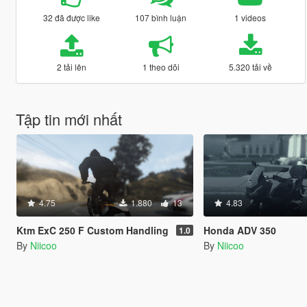
32 đã được like
107 bình luận
1 videos
2 tải lên
1 theo dõi
5.320 tải về
Tập tin mới nhất
4.75
1.880
13
4.83
Ktm ExC 250 F Custom Handling
Honda ADV 350
1.0
By
Niicoo
By
Niicoo