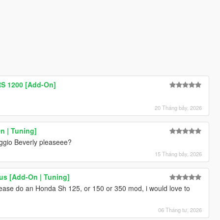
 RS 1200 [Add-On]
20 Tháng bảy, 2026
n | Tuning]
ggio Beverly pleaseee?
15 Tháng bảy, 2026
us [Add-On | Tuning]
ease do an Honda Sh 125, or 150 or 350 mod, i would love to
06 Tháng tư, 2026