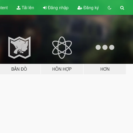
tent
Tải lên
Đăng nhập
Đăng ký
BẢN ĐỒ
HỖN HỢP
HƠN