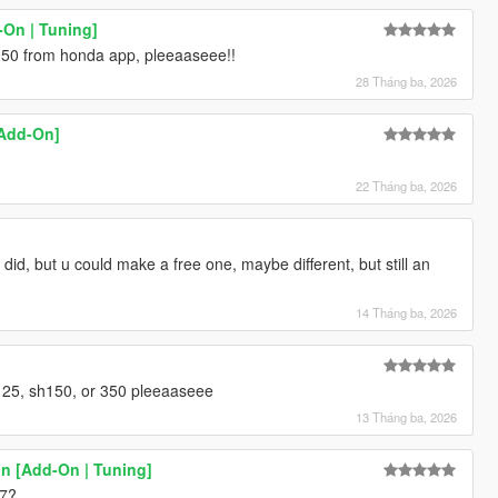
-On | Tuning]
150 from honda app, pleeaaseee!!
28 Tháng ba, 2026
[Add-On]
22 Tháng ba, 2026
did, but u could make a free one, maybe different, but still an
14 Tháng ba, 2026
25, sh150, or 350 pleeaaseee
13 Tháng ba, 2026
win [Add-On | Tuning]
07?