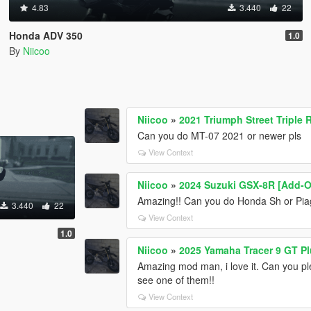
4.83
3.440
22
Honda ADV 350
1.0
By
Niicoo
Niicoo
»
2021 Triumph Street Triple
Can you do MT-07 2021 or newer pls
View Context
Niicoo
»
2024 Suzuki GSX-8R [Add-O
Amazing!! Can you do Honda Sh or Pia
3.440
22
View Context
1.0
Niicoo
»
2025 Yamaha Tracer 9 GT Pl
Amazing mod man, i love it. Can you pl
see one of them!!
View Context