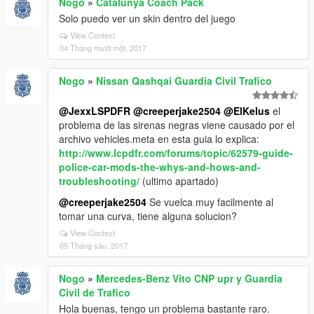
Nogo
»
Catalunya Coach Pack
Solo puedo ver un skin dentro del juego
View Context
04 Tháng mười một, 2017
Nogo
»
Nissan Qashqai Guardia Civil Trafico
@JexxLSPDFR
@creeperjake2504
@ElKelus
el
problema de las sirenas negras viene causado por el
archivo vehicles.meta en esta guia lo explica:
http://www.lcpdfr.com/forums/topic/62579-guide-
police-car-mods-the-whys-and-hows-and-
troubleshooting/
(ultimo apartado)
@creeperjake2504
Se vuelca muy facilmente al
tomar una curva, tiene alguna solucion?
View Context
05 Tháng sáu, 2017
Nogo
»
Mercedes-Benz Vito CNP upr y Guardia
Civil de Trafico
Hola buenas, tengo un problema bastante raro.