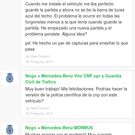
Cuando me instale el vehiculo me iba perfecto
guarde la partida y ahora no se be la barra de luces
azul del techo. El problema le ocurre en todas las
furgonetas menos a la que tenia cuando guarde la
partida. He empezado una nueva partida y el
problema persiste. Alguna idea?
pd: He hecho un par de capturas para enseñar lo que
pasa
View Context
08 Tháng ba, 2017
Nogo
»
Mercedes-Benz Vito CNP upr y Guardia
Civil de Trafico
Muy buen trabajo! Mis felicitaciones. Podrías hacer la
versión de la policia científica de la cnp con este
vehículo?
View Context
03 Tháng ba, 2017
Nogo
»
Mercedes-Benz MONBUS
Muchas gracias por el modelo!!! Muy currado