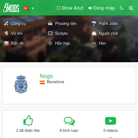
Show Adult
Đăng nhập
Công cụ
Phương tiện
Paint Jobs
Vũ khí
Scripts
Người chơi
Bản đồ
Hỗn hợp
Hơn
Nogo
Barcelona
2 đã được like
8 bình luận
0 videos