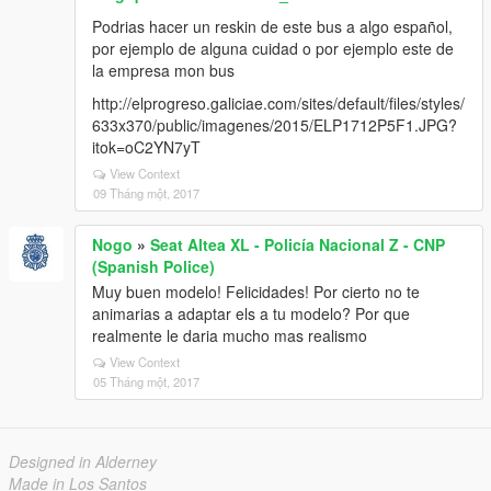
Podrias hacer un reskin de este bus a algo español,
por ejemplo de alguna cuidad o por ejemplo este de
la empresa mon bus
http://elprogreso.galiciae.com/sites/default/files/styles/
633x370/public/imagenes/2015/ELP1712P5F1.JPG?
itok=oC2YN7yT
View Context
09 Tháng một, 2017
Nogo
»
Seat Altea XL - Policía Nacional Z - CNP
(Spanish Police)
Muy buen modelo! Felicidades! Por cierto no te
animarias a adaptar els a tu modelo? Por que
realmente le daria mucho mas realismo
View Context
05 Tháng một, 2017
Designed in Alderney
Made in Los Santos