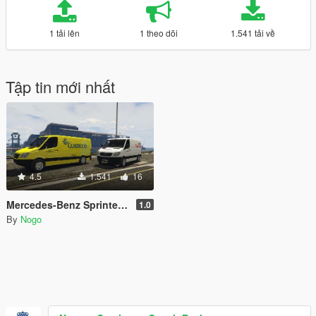
1 tải lên
1 theo dõi
1.541 tải về
Tập tin mới nhất
4.5
1.541
16
Mercedes-Benz Sprinter Correos España
1.0
By
Nogo