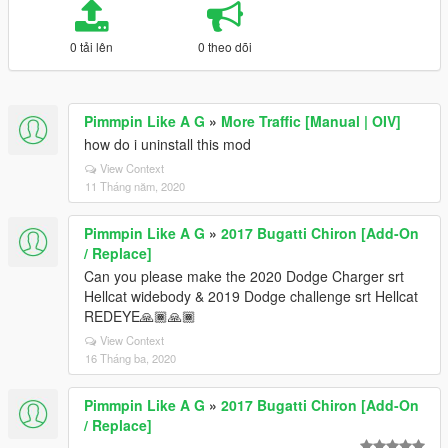
0 tải lên
0 theo dõi
Pimmpin Like A G
»
More Traffic [Manual | OIV]
how do i uninstall this mod
View Context
11 Tháng năm, 2020
Pimmpin Like A G
»
2017 Bugatti Chiron [Add-On
/ Replace]
Can you please make the 2020 Dodge Charger srt
Hellcat widebody & 2019 Dodge challenge srt Hellcat
REDEYE🙏🏾🙏🏾
View Context
16 Tháng ba, 2020
Pimmpin Like A G
»
2017 Bugatti Chiron [Add-On
/ Replace]