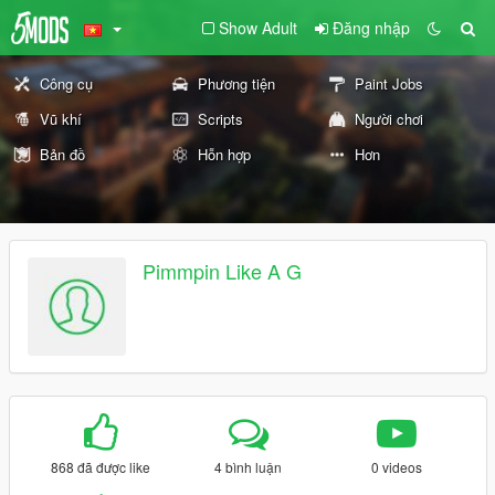
Show Adult
Đăng nhập
Công cụ
Phương tiện
Paint Jobs
Vũ khí
Scripts
Người chơi
Bản đồ
Hỗn hợp
Hơn
Pimmpin Like A G
868 đã được like
4 bình luận
0 videos