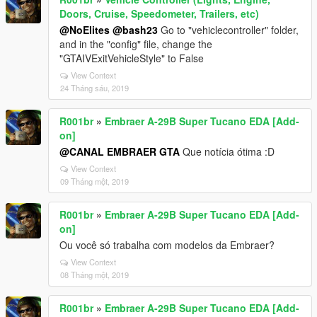
Doors, Cruise, Speedometer, Trailers, etc)
@NoElites
@bash23
Go to "vehiclecontroller" folder,
and in the "config" file, change the
"GTAIVExitVehicleStyle" to False
View Context
24 Tháng sáu, 2019
R001br
»
Embraer A-29B Super Tucano EDA [Add-
on]
@CANAL EMBRAER GTA
Que notícia ótima :D
View Context
09 Tháng một, 2019
R001br
»
Embraer A-29B Super Tucano EDA [Add-
on]
Ou você só trabalha com modelos da Embraer?
View Context
08 Tháng một, 2019
R001br
»
Embraer A-29B Super Tucano EDA [Add-