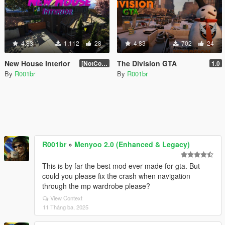
4.83
1.112
28
4.83
702
24
New House Interior
The Division GTA
[NotComplet]
1.0
By
R001br
By
R001br
R001br
»
Menyoo 2.0 (Enhanced & Legacy)
This is by far the best mod ever made for gta. But
could you please fix the crash when navigation
through the mp wardrobe please?
View Context
11 Tháng ba, 2025