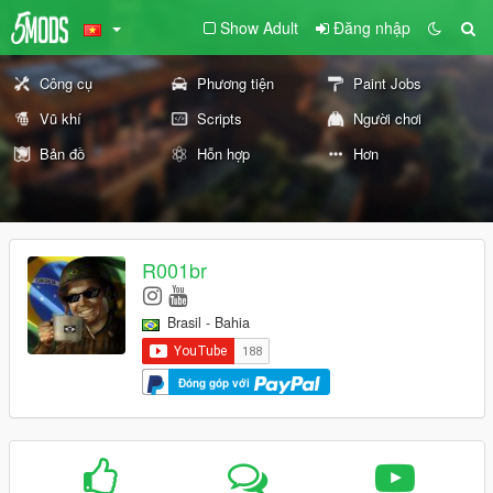
Show Adult
Đăng nhập
Công cụ
Phương tiện
Paint Jobs
Vũ khí
Scripts
Người chơi
Bản đồ
Hỗn hợp
Hơn
R001br
Brasil - Bahia
Đóng góp với