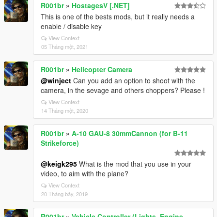
R001br
»
HostagesV [.NET]
This is one of the bests mods, but it really needs a
enable / disable key
View Context
05 Tháng một, 2021
R001br
»
Helicopter Camera
@winject
Can you add an option to shoot with the
camera, in the sevage and others choppers? Please !
View Context
14 Tháng một, 2020
R001br
»
A-10 GAU-8 30mmCannon (for B-11
Strikeforce)
@keigk295
What is the mod that you use in your
video, to aim with the plane?
View Context
20 Tháng bảy, 2019
R001br
»
Vehicle Controller (Lights, Engine,