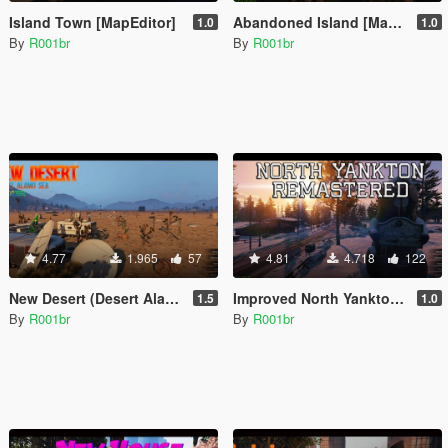
Island Town [MapEditor]
Abandoned Island [Map Editor]
1.0
1.0
By
R001br
By
R001br
4.77
1.965
57
4.81
4.718
122
New Desert (Desert Alamo)
Improved North Yankton (And 1 new house interior)
1.5
1.0
By
R001br
By
R001br