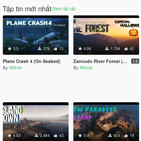
Tập tin mới nhất
(Xem tất cả)
3.5
379
13
4.94
1.794
42
Plane Crash 4 (On Seabed)
Zancudo River Forest (Especial: Halloween)
1.0
By
R001br
By
R001br
4.83
2.444
43
5.0
924
19