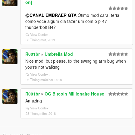
on]
@CANAL EMBRAER GTA
Ótimo mod cara, teria
como você algum dia fazer um com o p-47
thunderbolt B4?
View Context
08 Tháng một, 2019
R001br
»
Umbrella Mod
Nice mod, but please, fix the swinging arm bug when
you're not walking
View Context
06 Tháng mười hai, 2018
R001br
»
OG Bitcoin Millionaire House
Amazing
View Context
23 Tháng năm, 2018