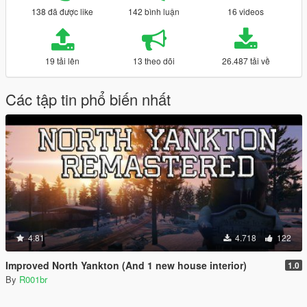
138 đã được like
142 bình luận
16 videos
19 tải lên
13 theo dõi
26.487 tải về
Các tập tin phổ biến nhất
4.81
4.718
122
Improved North Yankton (And 1 new house interior)
1.0
By
R001br