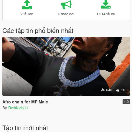
2 tải lên
0 theo dõi
1.214 tải về
Các tập tin phổ biến nhất
640
10
Afro chain for MP Male
1.0
By
RichKid630
Tập tin mới nhất