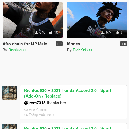
640
10
574
6
Afro chain for MP Male
Money
1.0
1.0
By
RichKid630
By
RichKid630
RichKid630
»
2021 Honda Accord 2.0T Sport
(Add-On / Replace)
@jrem7315
thanks bro
View Context
06 Tháng mười, 2024
RichKid630
»
2021 Honda Accord 2.0T Sport