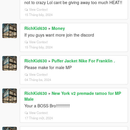
not to crazy Lol cant be giving away too much HEAT!!
View Context
15 Tháng bảy, 2024
RichKid630
»
Money
If you guys want more join the discord
View Context
15 Tháng bảy, 2024
RichKid630
»
Puffer Jacket Nike For Franklin .
Please make for male MP
View Context
04 Tháng ba, 2024
RichKid630
»
New York v2 premade tattoo for MP
Male
Your a BOSS Bro!!!!!!!!!!!!
View Context
17 Tháng một, 2024