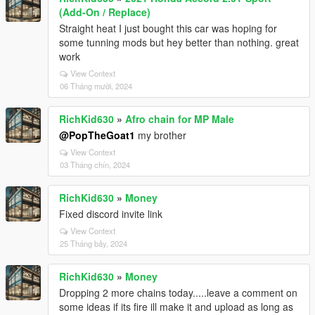
(Add-On / Replace)
Straight heat I just bought this car was hoping for
some tunning mods but hey better than nothing. great
work
View Context
06 Tháng mười, 2024
RichKid630
»
Afro chain for MP Male
@PopTheGoat1
my brother
View Context
03 Tháng chín, 2024
RichKid630
»
Money
Fixed discord invite link
View Context
25 Tháng bảy, 2024
RichKid630
»
Money
Dropping 2 more chains today.....leave a comment on
some ideas if its fire ill make it and upload as long as