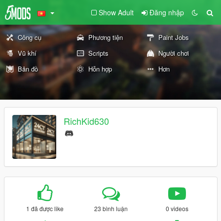
Show Adult
Đăng nhập
Công cụ
Phương tiện
Paint Jobs
Vũ khí
Scripts
Người chơi
Bản đồ
Hỗn hợp
Hơn
RichKid630
1 đã được like
23 bình luận
0 videos