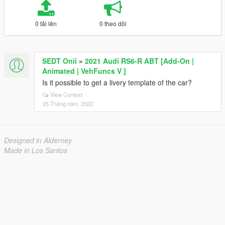
0 tải lên
0 theo dõi
SEDT Onii
»
2021 Audi RS6-R ABT [Add-On |
Animated | VehFuncs V ]
Is it possible to get a livery template of the car?
View Context
25 Tháng năm, 2022
Designed in Alderney
Made in Los Santos