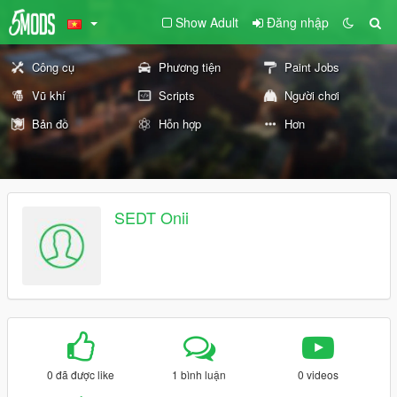
Show Adult
Đăng nhập
Công cụ
Phương tiện
Paint Jobs
Vũ khí
Scripts
Người chơi
Bản đồ
Hỗn hợp
Hơn
SEDT Onii
0 đã được like
1 bình luận
0 videos