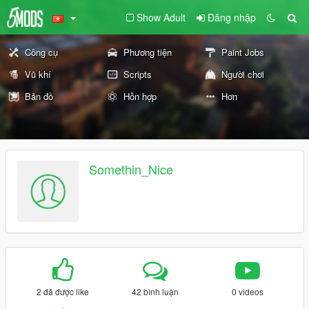
Show Adult
Đăng nhập
Công cụ
Phương tiện
Paint Jobs
Vũ khí
Scripts
Người chơi
Bản đồ
Hỗn hợp
Hơn
Somethin_Nice
2 đã được like
42 bình luận
0 videos