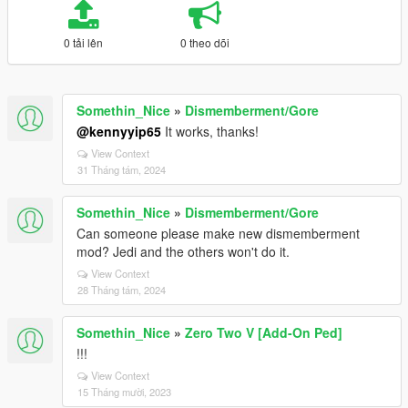
0 tải lên
0 theo dõi
Somethin_Nice
»
Dismemberment/Gore
@kennyyip65
It works, thanks!
View Context
31 Tháng tám, 2024
Somethin_Nice
»
Dismemberment/Gore
Can someone please make new dismemberment
mod? Jedi and the others won't do it.
View Context
28 Tháng tám, 2024
Somethin_Nice
»
Zero Two V [Add-On Ped]
!!!
View Context
15 Tháng mười, 2023