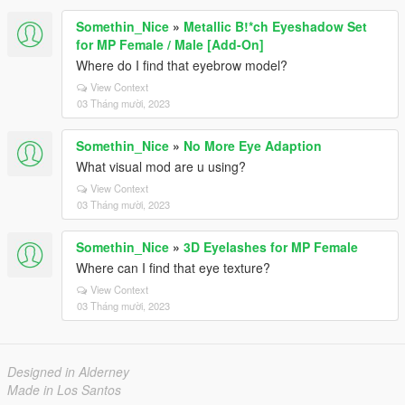
Somethin_Nice
»
Metallic B!*ch Eyeshadow Set
for MP Female / Male [Add-On]
Where do I find that eyebrow model?
View Context
03 Tháng mười, 2023
Somethin_Nice
»
No More Eye Adaption
What visual mod are u using?
View Context
03 Tháng mười, 2023
Somethin_Nice
»
3D Eyelashes for MP Female
Where can I find that eye texture?
View Context
03 Tháng mười, 2023
Designed in Alderney
Made in Los Santos