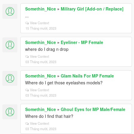
Somethin_Nice
»
Military Girl [Add-on / Replace]
...
View Context
15 Tháng mười, 2023
Somethin_Nice
»
Eyeliner - MP Female
where do I drag n drop
View Context
03 Tháng mười, 2023
Somethin_Nice
»
Glam Nails For MP Female
Where do I get those eyelashes models?
View Context
03 Tháng mười, 2023
Somethin_Nice
»
Ghoul Eyes for MP Male/Female
Where do I find that hair?
View Context
03 Tháng mười, 2023