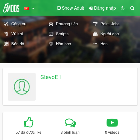
Show Adult
Đăng nhập
Công cụ
Phương tiện
Paint Jobs
Vũ khí
Scripts
Người chơi
Bản đồ
Hỗn hợp
Hơn
StevoE1
57 đã được like
3 bình luận
0 videos