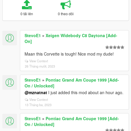
0 tải lên
0 theo dõi
StevoE1
»
Xeigen Widebody C8 Daytona [Add-
On]
Maan this Corvette is tough! Nice mod my dude!
View Context
26 Tháng mười, 2023
StevoE1
»
Pontiac Grand Am Coupe 1999 [Add-
On / Unlocked]
@mznatnat
I just added this mod about an hour ago.
View Context
13 Tháng ba, 2023
StevoE1
»
Pontiac Grand Am Coupe 1999 [Add-
On / Unlocked]