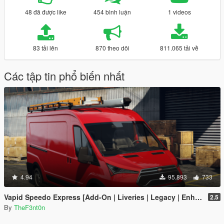
48 đã được like
454 bình luận
1 videos
83 tải lên
870 theo dõi
811.065 tải về
Các tập tin phổ biến nhất
4.94
95.893
733
Vapid Speedo Express [Add-On | Liveries | Legacy | Enhanced]
2.5
By
TheF3nt0n