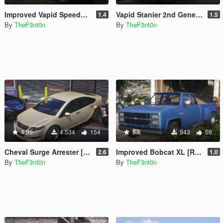
Improved Vapid Speedo [Add-On | Replace | Liveries | Legacy | Enhanced]
Vapid Stanier 2nd Generation [Add-On | Legacy | Enhanced]
1.4
1.5
By
TheF3nt0n
By
TheF3nt0n
4.95
4.534
154
5.0
943
56
Cheval Surge Arrester [Add-On | Legacy | Enhanced]
Improved Bobcat XL [Replace | Legacy | Enhanced]
2.6
1.0
By
TheF3nt0n
By
TheF3nt0n