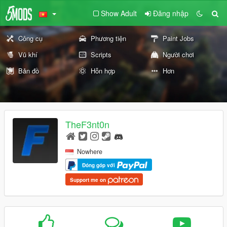
Show Adult
Đăng nhập
Công cụ
Phương tiện
Paint Jobs
Vũ khí
Scripts
Người chơi
Bản đồ
Hỗn hợp
Hơn
TheF3nt0n
Nowhere
Đóng góp với
Support me on