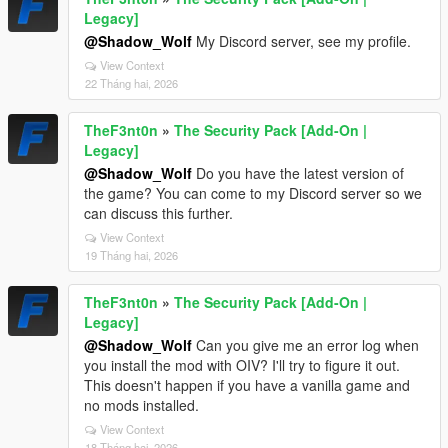
Legacy]
@Shadow_Wolf
My Discord server, see my profile.
View Context
22 Tháng hai, 2026
TheF3nt0n
»
The Security Pack [Add-On |
Legacy]
@Shadow_Wolf
Do you have the latest version of
the game? You can come to my Discord server so we
can discuss this further.
View Context
19 Tháng hai, 2026
TheF3nt0n
»
The Security Pack [Add-On |
Legacy]
@Shadow_Wolf
Can you give me an error log when
you install the mod with OIV? I'll try to figure it out.
This doesn't happen if you have a vanilla game and
no mods installed.
View Context
18 Tháng hai, 2026