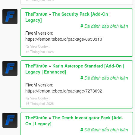
TheF3nt0n
»
The Security Pack [Add-On |
Legacy]
Đã đánh dấu bình luận
FiveM version:
https://fenton.tebex.io/package/6653310
View Context
16 Tháng hai, 2026
TheF3nt0n
»
Karin Asterope Standard [Add-On |
Legacy | Enhanced]
Đã đánh dấu bình luận
FiveM version:
https://fenton.tebex.io/package/7273092
View Context
16 Tháng hai, 2026
TheF3nt0n
»
The Death Investigator Pack [Add-
On | Legacy]
Đã đánh dấu bình luận