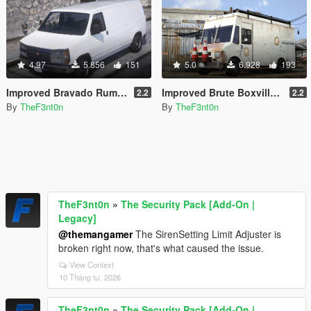
4.97
5.856
151
5.0
6.928
193
Improved Bravado Rumpo [Replace | Liveries | Legacy | Enhanced]
Improved Brute Boxville [Replace | Liveries | Legacy | Enhanced]
2.2
2.2
By
TheF3nt0n
By
TheF3nt0n
TheF3nt0n
»
The Security Pack [Add-On |
Legacy]
@themangamer
The SirenSetting Limit Adjuster is
broken right now, that's what caused the issue.
View Context
10 Tháng tư, 2026
TheF3nt0n
»
The Security Pack [Add-On |