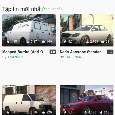
Tập tin mới nhất
(Xem tất cả)
4.95
7.371
160
5.0
2.763
98
Mapped Burrito [Add-On | Replace | Liveries | Template | Legacy | Enhanced]
Karin Asterope Standard [Add-On | Legacy | Enhanced]
1.0
1.2
By
TheF3nt0n
By
TheF3nt0n
4.81
8.704
220
5.0
8.036
218