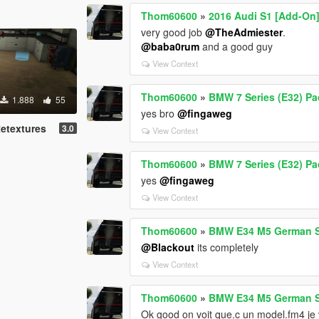
Thom60600
»
2016 Audi S1 [Add-On
very good job
@TheAdmiester
.
@baba0rum
and a good guy
View Context
Thom60600
»
BMW 7 Series (E32) P
1.888
55
yes bro
@fingaweg
Retextures
3.0
View Context
Thom60600
»
BMW 7 Series (E32) P
yes
@fingaweg
View Context
Thom60600
»
BMW E34 M5 German S
@Blackout
its completely
View Context
Thom60600
»
BMW E34 M5 German S
Ok good on voit que.c un model.fm4 je v