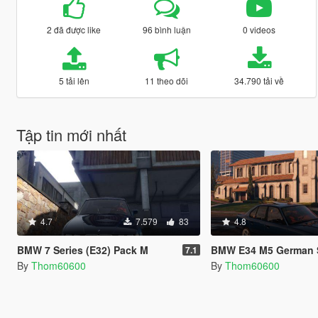
2 đã được like
96 bình luận
0 videos
5 tải lên
11 theo dõi
34.790 tải về
Tập tin mới nhất
4.7
7.579
83
4.8
BMW 7 Series (E32) Pack M
BMW E34 M5 German 
7.1
By
Thom60600
By
Thom60600