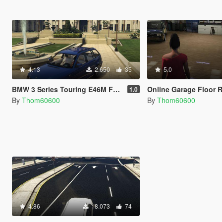
4.13
2.650
35
5.0
BMW 3 Series Touring E46M Facelift Pack Luxe
Online Garage Floor 
1.0
By
Thom60600
By
Thom60600
4.86
18.073
74