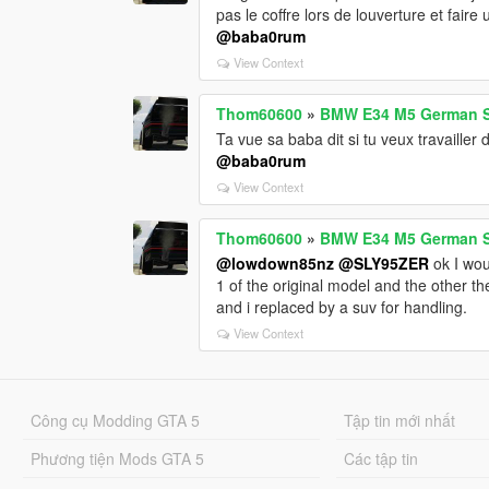
pas le coffre lors de louverture et faire
@baba0rum
View Context
Thom60600
»
BMW E34 M5 German S
Ta vue sa baba dit si tu veux travailler 
@baba0rum
View Context
Thom60600
»
BMW E34 M5 German S
@lowdown85nz
@SLY95ZER
ok I wou
1 of the original model and the other t
and i replaced by a suv for handling.
View Context
Công cụ Modding GTA 5
Tập tin mới nhất
Phương tiện Mods GTA 5
Các tập tin