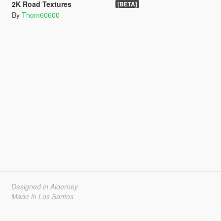
2K Road Textures
[BETA]
By
Thom60600
Designed in Alderney
Made in Los Santos