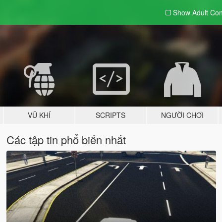
Show Adult
Con
VŨ KHÍ
SCRIPTS
NGƯỜI CHƠI
Các tập tin phổ biến nhất