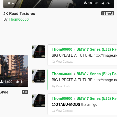
4.86
18.073
74
2K Road Textures
[BETA]
By
Thom60600
Thom60600
»
BMW 7 Series (E32) P
BIG UPDATE A FUTURE http://image.no
View Context
Thom60600
»
BMW 7 Series (E32) P
BIG UPDATE A FUTURE http://image.no
4.600
41
View Context
Style
1.0
Thom60600
»
BMW 7 Series (E32) P
@GTAEU-MODS
thx amigo
View Context