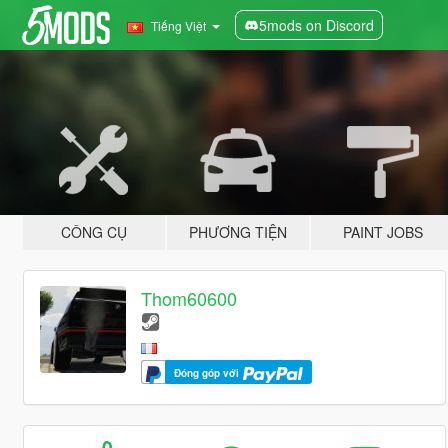
5mods on Discord
Tiếng Việt
CÔNG CỤ
PHƯƠNG TIỆN
PAINT JOBS
Thom60600
Đóng góp với