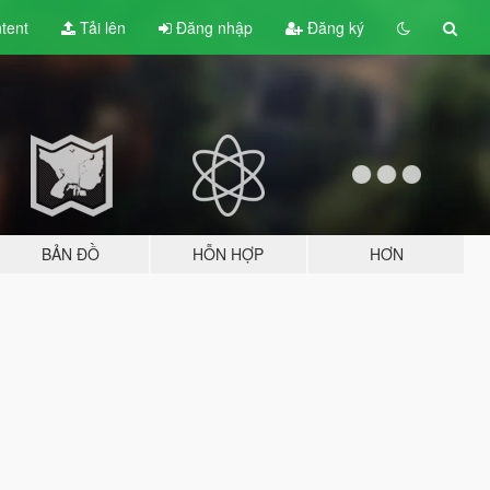
tent
Tải lên
Đăng nhập
Đăng ký
BẢN ĐỒ
HỖN HỢP
HƠN