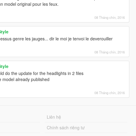
 un model original pour les feux.
08 Tháng chín, 2016
tyle
dessus genre les jauges... dir le moi je tenvoi le deverouiller
08 Tháng chín, 2016
tyle
ld do the update for the headlights in 2 files
he model already published
08 Tháng chín, 2016
Liên hệ
Chính sách riêng tư