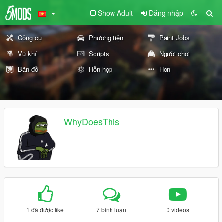
Show Adult
Đăng nhập
Công cụ
Phương tiện
Paint Jobs
Vũ khí
Scripts
Người chơi
Bản đồ
Hỗn hợp
Hơn
WhyDoesThis
1 đã được like
7 bình luận
0 videos