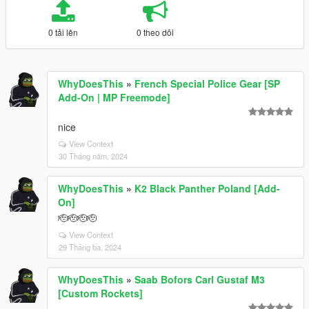
0 tải lên
0 theo dõi
WhyDoesThis
»
French Special Police Gear [SP
Add-On | MP Freemode]
nice
View Context
30 Tháng năm, 2024
WhyDoesThis
»
K2 Black Panther Poland [Add-
On]
🫡🫡🫡🫡
View Context
29 Tháng ba, 2024
WhyDoesThis
»
Saab Bofors Carl Gustaf M3
[Custom Rockets]