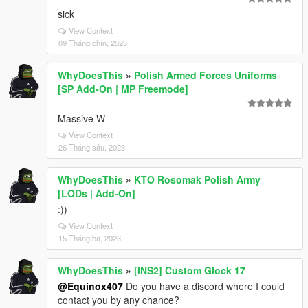
sick
View Context
09 Tháng chín, 2023
WhyDoesThis
»
Polish Armed Forces Uniforms
[SP Add-On | MP Freemode]
Massive W
View Context
26 Tháng sáu, 2023
WhyDoesThis
»
KTO Rosomak Polish Army
[LODs | Add-On]
:))
View Context
15 Tháng ba, 2023
WhyDoesThis
»
[INS2] Custom Glock 17
@Equinox407
Do you have a discord where I could
contact you by any chance?