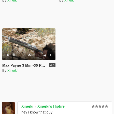
By
Xinerki
By
Xinerki
5.0
1.365
31
Max Payne 3 Mini-30 Ruger
4.0
By
Xinerki
Xinerki
»
Xinerki's Hipfire
hey i know that guy