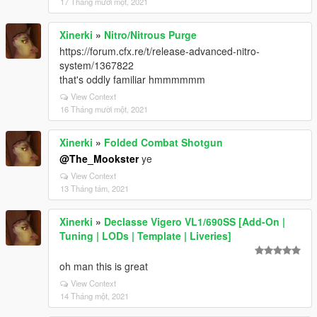
17 Tháng mười một, 2021
Xinerki
»
Nitro/Nitrous Purge
https://forum.cfx.re/t/release-advanced-nitro-
system/1367822
that's oddly familiar hmmmmmm
View Context
16 Tháng mười một, 2021
Xinerki
»
Folded Combat Shotgun
@The_Mookster
ye
View Context
13 Tháng tám, 2021
Xinerki
»
Declasse Vigero VL1/690SS [Add-On |
Tuning | LODs | Template | Liveries]
oh man this is great
View Context
14 Tháng một, 2021