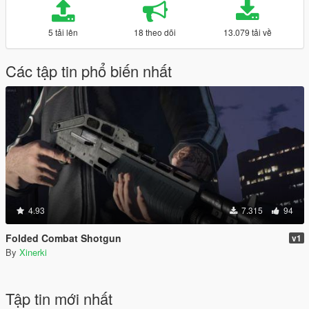
5 tải lên
18 theo dõi
13.079 tải về
Các tập tin phổ biến nhất
4.93
7.315
94
Folded Combat Shotgun
v1
By
Xinerki
Tập tin mới nhất