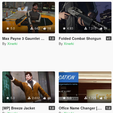
5.0
642
18
4.93
7.315
94
Max Payne 3 Gauntlet Jacket for MP Male
Folded Combat Shotgun
1.0
v1
By
Xinerki
By
Xinerki
5.0
2.032
41
5.0
1.725
62
[MP] Breeze Jacket
Office Name Changer [.NET]
1.0
1.0