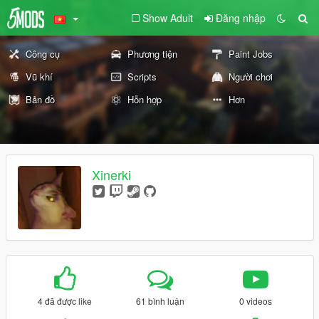
Show Adult
Đăng nhập
Công cụ
Phương tiện
Paint Jobs
Vũ khí
Scripts
Người chơi
Bản đồ
Hỗn hợp
Hơn
Xinerki
4 đã được like
61 bình luận
0 videos