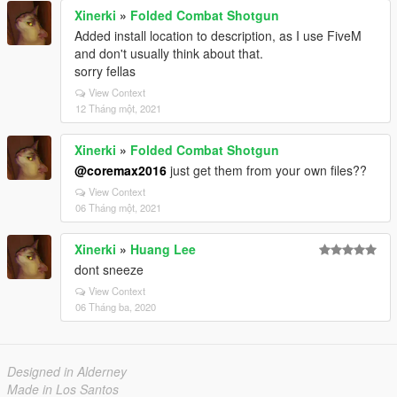
Xinerki
»
Folded Combat Shotgun
Added install location to description, as I use FiveM
and don't usually think about that.
sorry fellas
View Context
12 Tháng một, 2021
Xinerki
»
Folded Combat Shotgun
@coremax2016
just get them from your own files??
View Context
06 Tháng một, 2021
Xinerki
»
Huang Lee
dont sneeze
View Context
06 Tháng ba, 2020
Designed in Alderney
Made in Los Santos