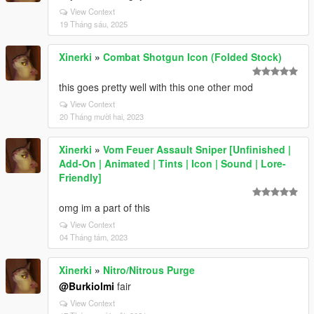
View Context
19 Tháng sáu, 2025
Xinerki
»
Combat Shotgun Icon (Folded Stock)
this goes pretty well with this one other mod
View Context
20 Tháng mười hai, 2023
Xinerki
»
Vom Feuer Assault Sniper [Unfinished |
Add-On | Animated | Tints | Icon | Sound | Lore-
Friendly]
omg im a part of this
View Context
04 Tháng tám, 2023
Xinerki
»
Nitro/Nitrous Purge
@Burkiolmi
fair
View Context