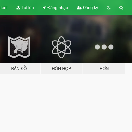
tent
Tải lên
Đăng nhập
Đăng ký
BẢN ĐỒ
HỖN HỢP
HƠN