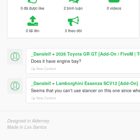
0 đã được like
2 bình luận
0 videos
0 tải lên
0 theo dõi
_Dansleif
»
2026 Toyota GR GT [Add-On / FiveM | T
Does it have engine bay?
View Context
_Dansleif
»
Lamborghini Essenza SCV12 [Add-On]
Seems that you can't use stancer on this one since wh
View Context
Designed in Alderney
Made in Los Santos