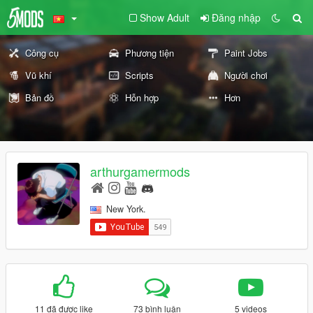
Show Adult
Đăng nhập
Công cụ
Phương tiện
Paint Jobs
Vũ khí
Scripts
Người chơi
Bản đồ
Hỗn hợp
Hơn
arthurgamermods
New York.
11 đã được like
73 bình luận
5 videos