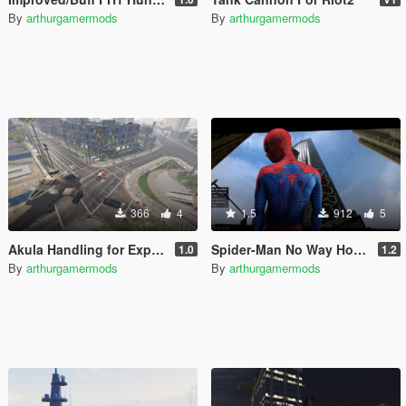
By
arthurgamermods
By
arthurgamermods
366
4
1.5
912
5
Akula Handling for Explosives/Missiles
Spider-Man No Way Home Loading Screen
1.0
1.2
By
arthurgamermods
By
arthurgamermods