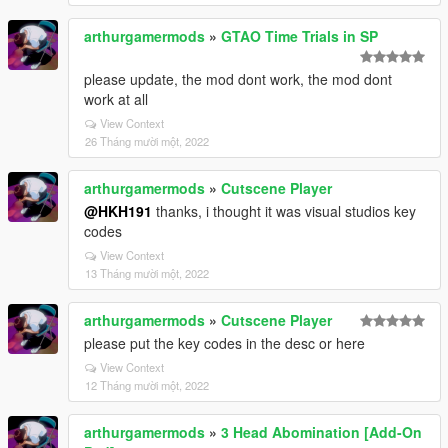
arthurgamermods
»
GTAO Time Trials in SP
please update, the mod dont work, the mod dont
work at all
View Context
26 Tháng mười một, 2022
arthurgamermods
»
Cutscene Player
@HKH191
thanks, i thought it was visual studios key
codes
View Context
13 Tháng mười một, 2022
arthurgamermods
»
Cutscene Player
please put the key codes in the desc or here
View Context
12 Tháng mười một, 2022
arthurgamermods
»
3 Head Abomination [Add-On