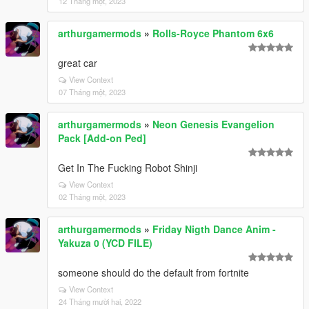
12 Tháng một, 2023
arthurgamermods
»
Rolls-Royce Phantom 6x6
great car
View Context
07 Tháng một, 2023
arthurgamermods
»
Neon Genesis Evangelion
Pack [Add-on Ped]
Get In The Fucking Robot Shinji
View Context
02 Tháng một, 2023
arthurgamermods
»
Friday Nigth Dance Anim -
Yakuza 0 (YCD FILE)
someone should do the default from fortnite
View Context
24 Tháng mười hai, 2022