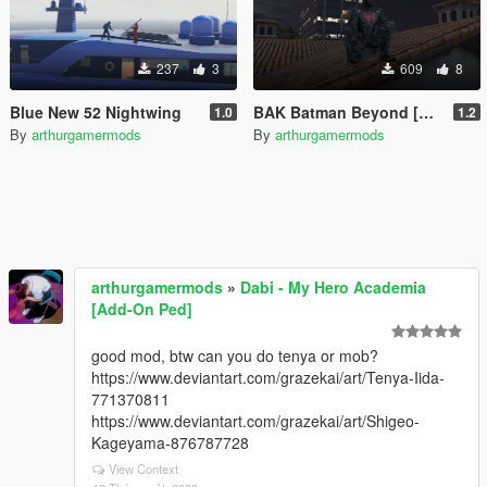
237
3
609
8
Blue New 52 Nightwing
BAK Batman Beyond [Retexture]
1.0
1.2
By
arthurgamermods
By
arthurgamermods
arthurgamermods
»
Dabi - My Hero Academia
[Add-On Ped]
good mod, btw can you do tenya or mob?
https://www.deviantart.com/grazekai/art/Tenya-Iida-
771370811
https://www.deviantart.com/grazekai/art/Shigeo-
Kageyama-876787728
View Context