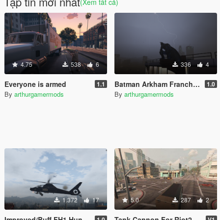
Tập tin mới nhất
(Xem tất cả)
4.75
538
6
336
4
Everyone is armed
Batman Arkham Franchise Props Pack [Add-On]
1.1
1.0
By
arthurgamermods
By
arthurgamermods
1.372
17
5.0
287
2
Improved/Buff FH1 Hunter [Add-On]
Tank Cannon For Riot2
1.0
V1