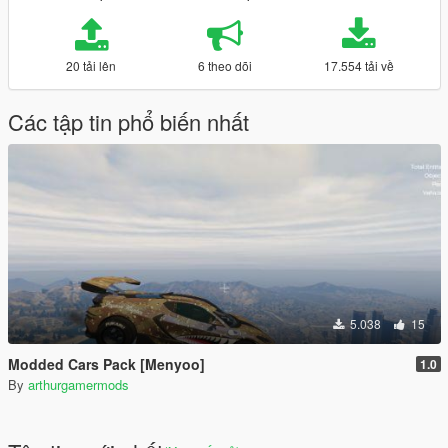
20 tải lên
6 theo dõi
17.554 tải về
Các tập tin phổ biến nhất
5.038
15
Modded Cars Pack [Menyoo]
1.0
By
arthurgamermods