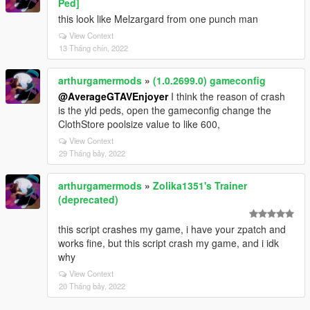
Ped]
this look like Melzargard from one punch man
View Context
13 Tháng chín, 2022
arthurgamermods
»
(1.0.2699.0) gameconfig
@AverageGTAVEnjoyer
I think the reason of crash
is the yld peds, open the gameconfig change the
ClothStore poolsize value to like 600,
View Context
29 Tháng bảy, 2022
arthurgamermods
»
Zolika1351's Trainer
(deprecated)
this script crashes my game, i have your zpatch and
works fine, but this script crash my game, and i idk
why
View Context
20 Tháng bảy, 2022