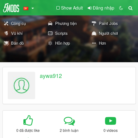
Show Adult
Đăng nhập
Công cụ
Phương tiện
Paint Jobs
Vũ khí
Scripts
Người chơi
Bản đồ
Hỗn hợp
Hơn
aywa912
0 đã được like
2 bình luận
0 videos