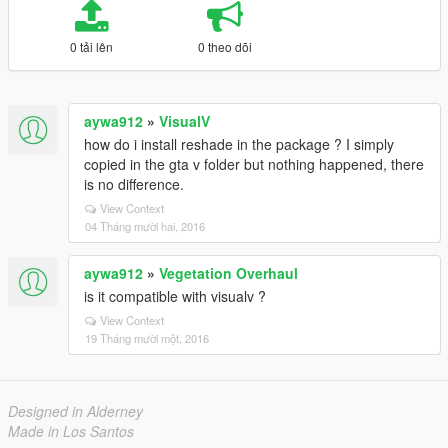
0 tải lên
0 theo dõi
aywa912
»
VisualV
how do i install reshade in the package ? I simply
copied in the gta v folder but nothing happened, there
is no difference.
View Context
04 Tháng mười hai, 2016
aywa912
»
Vegetation Overhaul
is it compatible with visualv ?
View Context
19 Tháng mười một, 2016
Designed in Alderney
Made in Los Santos