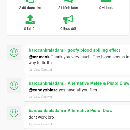
2 đã được like
21 bình luận
0 videos
0 tải lên
0 theo dõi
barocankraladam
»
goofy blood spilling effect
@mr meok
Thank you very much. The blood seems to be 
way to fix this.
View Context
barocankraladam
»
Alternative Melee & Pistol Draw
@candyxblaze
yes have all you files
View Context
barocankraladam
»
Alternative Pistol Draw
dont work bro
View Context