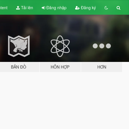
tent
Tải lên
Đăng nhập
Đăng ký
BẢN ĐỒ
HỖN HỢP
HƠN