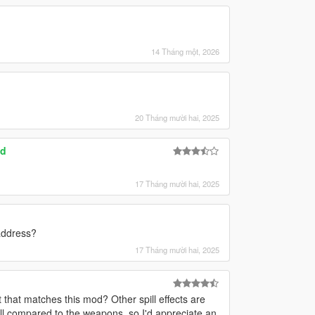
14 Tháng một, 2026
20 Tháng mười hai, 2025
od
17 Tháng mười hai, 2025
address?
17 Tháng mười hai, 2025
t that matches this mod? Other spill effects are
all compared to the weapons, so I'd appreciate an