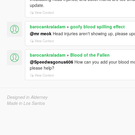
update.
View Context
barocankraladam
»
goofy blood spilling effect
@mr meok
Head injuries aren't showing up, please upda
View Context
barocankraladam
»
Blood of the Fallen
@Speedwagonus606
How can you add your blood mods 
please help?
View Context
Designed in Alderney
Made in Los Santos