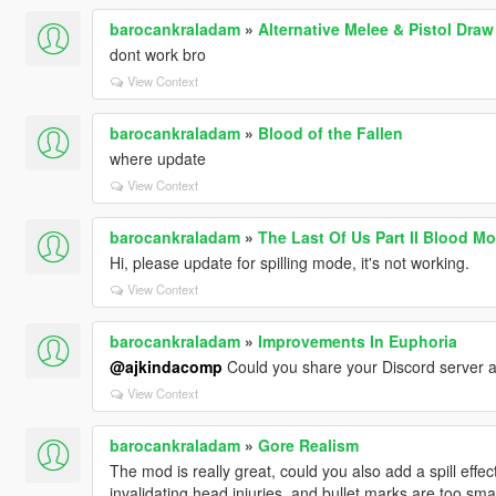
barocankraladam
»
Alternative Melee & Pistol Draw
dont work bro
View Context
barocankraladam
»
Blood of the Fallen
where update
View Context
barocankraladam
»
The Last Of Us Part II Blood M
Hi, please update for spilling mode, it's not working.
View Context
barocankraladam
»
Improvements In Euphoria
@ajkindacomp
Could you share your Discord server 
View Context
barocankraladam
»
Gore Realism
The mod is really great, could you also add a spill effec
invalidating head injuries, and bullet marks are too sm