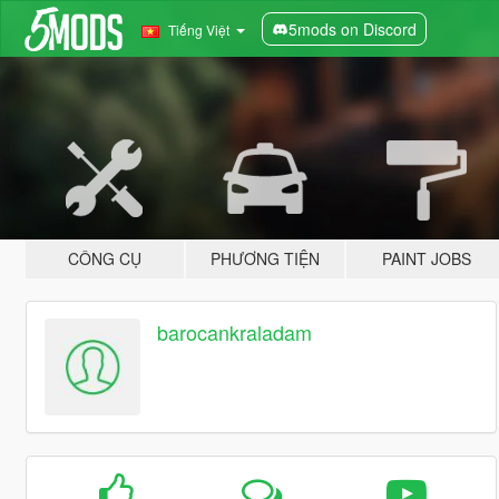
5mods on Discord
Tiếng Việt
CÔNG CỤ
PHƯƠNG TIỆN
PAINT JOBS
barocankraladam