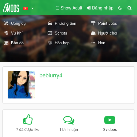
Show Adult
Đăng nhập
Công cụ
Phương tiện
Paint Jobs
Vũ khí
Scripts
Người chơi
Bản đồ
Hỗn hợp
Hơn
beblurry4
7 đã được like
1 bình luận
0 videos