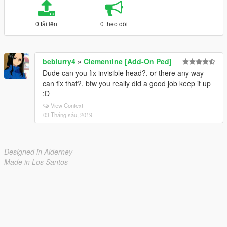
0 tải lên
0 theo dõi
beblurry4
»
Clementine [Add-On Ped]
Dude can you fix invisible head?, or there any way
can fix that?, btw you really did a good job keep it up
:D
View Context
03 Tháng sáu, 2019
Designed in Alderney
Made in Los Santos