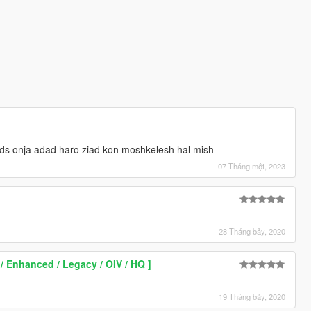
Lods onja adad haro ziad kon moshkelesh hal mish
07 Tháng một, 2023
28 Tháng bảy, 2020
 Enhanced / Legacy / OIV / HQ ]
19 Tháng bảy, 2020