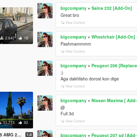
bigcompany
»
Saina 232 [Add-On]
Great bro
View Context
bigcompany
»
Wheelchair [Add-On]
2.642
18
Pashmammmm
View Context
bigcompany
»
Peugeot 206 [Replace
;)
Aga dakhlisho dorost kon dige
View Context
bigcompany
»
Nissan Maxima [ Add-O
@
Full 3d
View Context
11.713
92
AMG 2014
1.0
bigcompany
»
Peugeot 207 sd [Add-