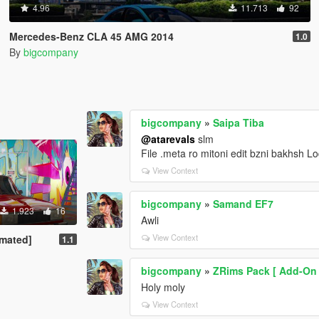
4.96
11.713
92
Mercedes-Benz CLA 45 AMG 2014
1.0
By
bigcompany
bigcompany
»
Saipa Tiba
@atarevals
slm
File .meta ro mitoni edit bzni bakhsh 
View Context
bigcompany
»
Samand EF7
1.923
16
Awli
View Context
imated]
1.1
bigcompany
»
ZRims Pack [ Add-On /
Holy moly
View Context