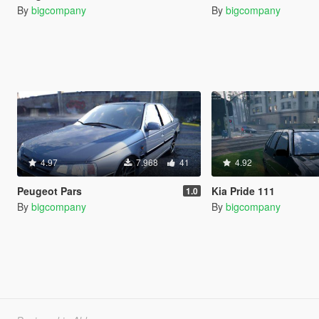
By
bigcompany
By
bigcompany
4.97
7.968
41
4.92
Peugeot Pars
Kia Pride 111
1.0
By
bigcompany
By
bigcompany