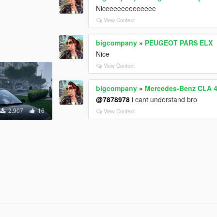
Niceeeeeeeeeeeee
View Context
bigcompany
»
PEUGEOT PARS ELX
Nice
View Context
bigcompany
»
Mercedes-Benz CLA 
@7878978
i cant understand bro
2.907
16
View Context