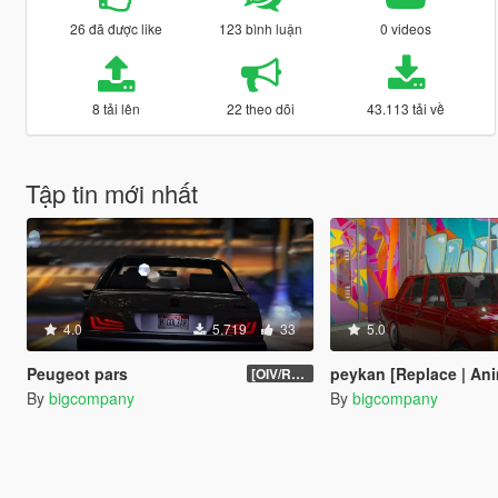
26 đã được like
123 bình luận
0 videos
8 tải lên
22 theo dõi
43.113 tải về
Tập tin mới nhất
4.0
5.719
33
5.0
Peugeot pars
peykan [Replace | An
[OIV/Replace]
By
bigcompany
By
bigcompany