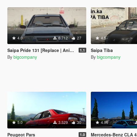
4.0
6.712
27
4.5
Saipa Pride 131 [Replace | Animated | Tuning]
Saipa Tiba
1.1
By
bigcompany
By
bigcompany
5.0
3.529
30
4.96
Peugeot Pars
Mercedes-Benz CLA 45 
1.0