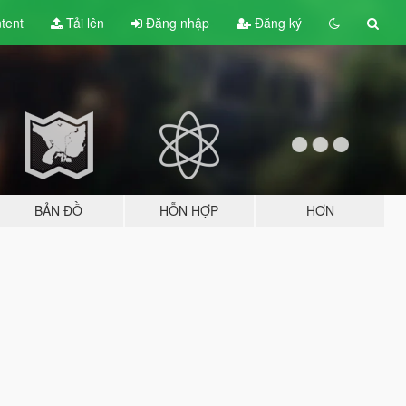
tent
Tải lên
Đăng nhập
Đăng ký
BẢN ĐỒ
HỖN HỢP
HƠN