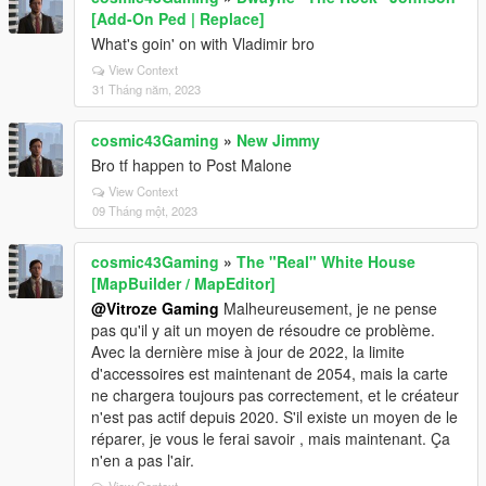
[Add-On Ped | Replace]
What's goin' on with Vladimir bro
View Context
31 Tháng năm, 2023
cosmic43Gaming
»
New Jimmy
Bro tf happen to Post Malone
View Context
09 Tháng một, 2023
cosmic43Gaming
»
The "Real" White House
[MapBuilder / MapEditor]
@Vitroze Gaming
Malheureusement, je ne pense
pas qu'il y ait un moyen de résoudre ce problème.
Avec la dernière mise à jour de 2022, la limite
d'accessoires est maintenant de 2054, mais la carte
ne chargera toujours pas correctement, et le créateur
n'est pas actif depuis 2020. S'il existe un moyen de le
réparer, je vous le ferai savoir , mais maintenant. Ça
n'en a pas l'air.