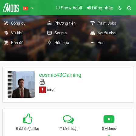
Show Adult
Đăng nhập
Công cụ
Phương tiện
Paint Jobs
Vũ khí
Scripts
Người chơi
Bản đồ
Hỗn hợp
Hơn
cosmic43Gaming
9 đã được like
17 bình luận
0 videos