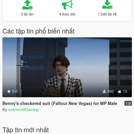
3 tải lên
4 theo dõi
1.590 tải về
Các tập tin phổ biến nhất
5.0
660
13
Benny's checkered suit (Fallout New Vegas) for MP Male
1.0
By
cosmic43Gaming
Tập tin mới nhất