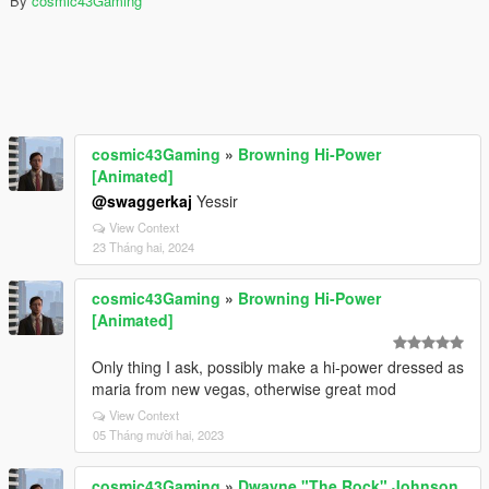
By
cosmic43Gaming
cosmic43Gaming
»
Browning Hi-Power
[Animated]
@swaggerkaj
Yessir
View Context
23 Tháng hai, 2024
cosmic43Gaming
»
Browning Hi-Power
[Animated]
Only thing I ask, possibly make a hi-power dressed as
maria from new vegas, otherwise great mod
View Context
05 Tháng mười hai, 2023
cosmic43Gaming
»
Dwayne "The Rock" Johnson