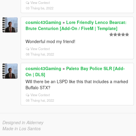
View Context
03 Tháng ba, 2022
cosmic43Gaming
»
Lore Friendly Lenco Bearcat:
Brute Centurion [Add-On / FiveM | Template]
Wonderful mod my friend!
View Context
08 Tháng hai, 2022
cosmic43Gaming
»
Paleto Bay Police SLR [Add-
On | DLS]
Will there be an LSPD like this that includes a marked
Buffalo STX?
View Context
08 Tháng hai, 2022
Designed in Alderney
Made in Los Santos