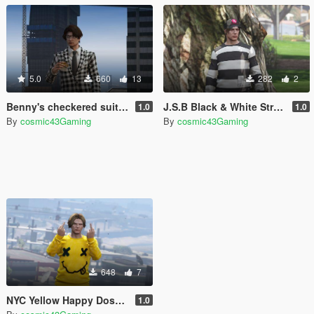
5.0
660
13
282
2
Benny's checkered suit (Fallout New Vegas) for MP Male
J.S.B Black & White Stripe Sweater (The Kid LAROI) for MP Male
1.0
1.0
By
cosmic43Gaming
By
cosmic43Gaming
648
7
NYC Yellow Happy Dose Smiley Sweater (The Kid LAROI) for MP Male
1.0