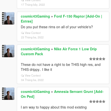
View Context
17 Tháng bảy, 2022
cosmic43Gaming
»
Ford F-150 Raptor [Add-On |
Extras]
Do you put these rims on all of your vehicle's?
View Context
23 Tháng ba, 2022
cosmic43Gaming
»
Nike Air Force 1 Low Drip
Custom Pack
These do not have a right to be THIS high res, and
THIS drippy.. I like it
View Context
04 Tháng ba, 2022
cosmic43Gaming
»
Amnesia Servant Grunt [Add-
On Ped]
I am way to happy about this mod existing