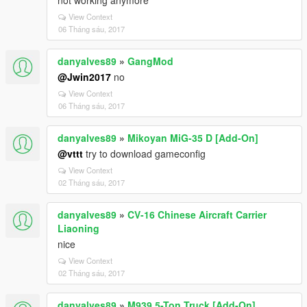
not working anymore
View Context
06 Tháng sáu, 2017
danyalves89
»
GangMod
@Jwin2017
no
View Context
06 Tháng sáu, 2017
danyalves89
»
Mikoyan MiG-35 D [Add-On]
@vttt
try to download gameconfig
View Context
02 Tháng sáu, 2017
danyalves89
»
CV-16 Chinese Aircraft Carrier
Liaoning
nice
View Context
02 Tháng sáu, 2017
danyalves89
»
M939 5-Ton Truck [Add-On]