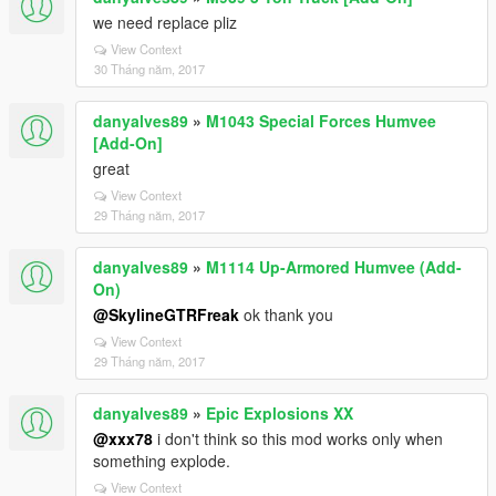
we need replace pliz
View Context
30 Tháng năm, 2017
danyalves89
»
M1043 Special Forces Humvee
[Add-On]
great
View Context
29 Tháng năm, 2017
danyalves89
»
M1114 Up-Armored Humvee (Add-
On)
@SkylineGTRFreak
ok thank you
View Context
29 Tháng năm, 2017
danyalves89
»
Epic Explosions XX
@xxx78
i don't think so this mod works only when
something explode.
View Context