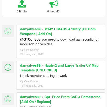
0 tải lên
0 theo dõi
danyalves89
»
M142 HIMARS Artillery [Custom
Weapons | Add-On]
@G1Convoy
you need to download gameconfig for
more add on vehicles
View Context
22 Tháng sáu, 2017
danyalves89
»
Hauler2 and Large Trailer UV Map
Template [UNLOCKED]
i think rockstar stealing ur work
View Context
16 Tháng sáu, 2017
danyalves89
»
Cpt. Price From CoD 4 Remastered
[Add-On / Replace]