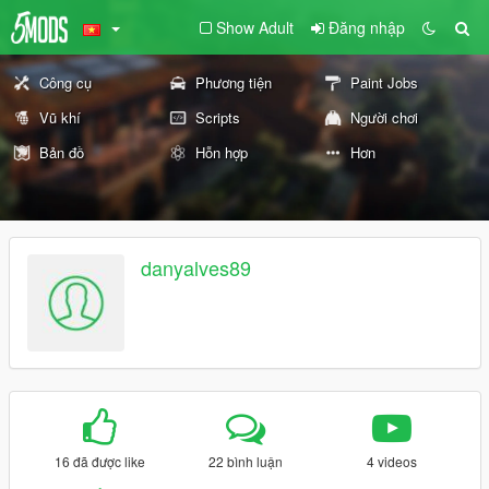
Show Adult
Đăng nhập
Công cụ
Phương tiện
Paint Jobs
Vũ khí
Scripts
Người chơi
Bản đồ
Hỗn hợp
Hơn
danyalves89
16 đã được like
22 bình luận
4 videos