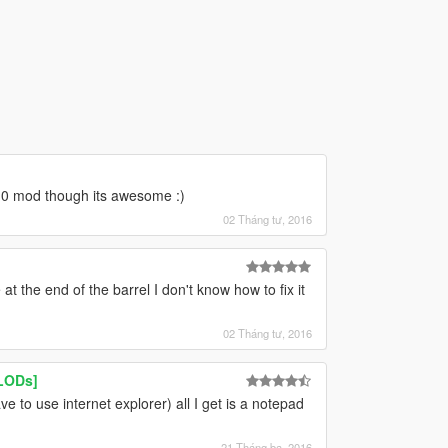
10 mod though its awesome :)
02 Tháng tư, 2016
 the end of the barrel I don't know how to fix it
02 Tháng tư, 2016
 LODs]
to use internet explorer) all I get is a notepad
21 Tháng ba, 2016