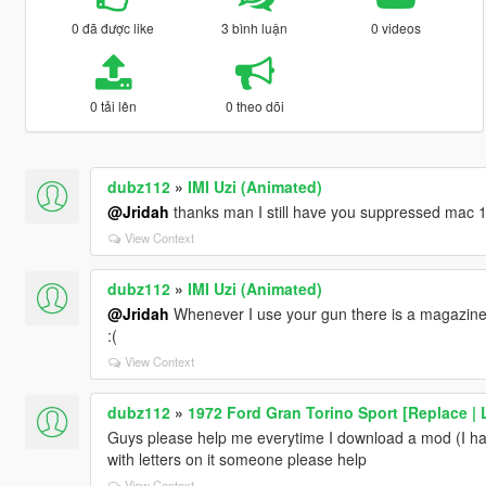
0 đã được like
3 bình luận
0 videos
0 tải lên
0 theo dõi
dubz112
»
IMI Uzi (Animated)
@Jridah
thanks man I still have you suppressed mac 
View Context
dubz112
»
IMI Uzi (Animated)
@Jridah
Whenever I use your gun there is a magazine at
:(
View Context
dubz112
»
1972 Ford Gran Torino Sport [Replace |
Guys please help me everytime I download a mod (I have 
with letters on it someone please help
View Context