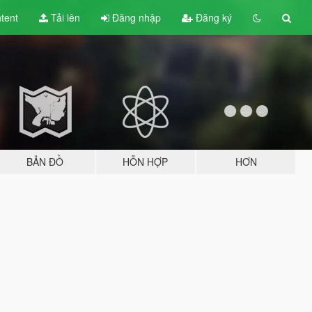
tent
Tải lên
Đăng nhập
Đăng ký
BẢN ĐỒ
HỖN HỢP
HƠN