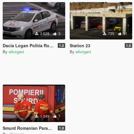
3.628
3
735
11
Dacia Logan Politia Romana
Station 23
1.0
1.0
By
ellvirgani
By
ellvirgani
1.249
7
Smurd Romanian Paramedic Ped Retexture
1.0