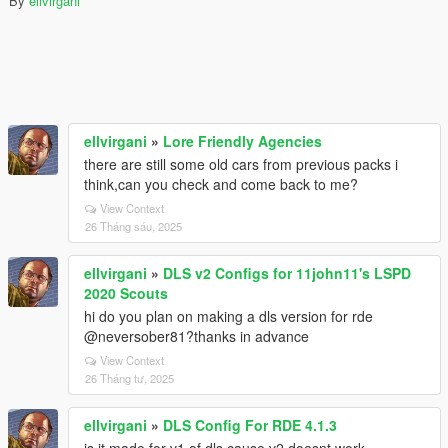
By
ellvirgani
ellvirgani
»
Lore Friendly Agencies
there are still some old cars from previous packs i
think,can you check and come back to me?
View Context
26 Tháng sáu, 2025
ellvirgani
»
DLS v2 Configs for 11john11's LSPD
2020 Scouts
hi do you plan on making a dls version for rde
@neversober81?thanks in advance
View Context
26 Tháng tư, 2025
ellvirgani
»
DLS Config For RDE 4.1.3