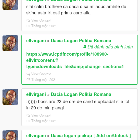
stai calm brothere ca daca o sa mi aduc aminte de
skinu asta frt esti primu care afla
View Context
07 Tháng một, 2021
ellvirgani
»
Dacia Logan Politia Romana
Đã đánh dấu bình luận
https://www.lcpdfr.com/profile/188900-
ellvir/content/?
type=downloads_file&amp;change_section=1
View Context
07 Tháng một, 2021
ellvirgani
»
Dacia Logan Politia Romana
:)))))) boss are 23 de ore de cand e uploadat si e fct
in 20 de min plangi
View Context
07 Tháng một, 2021
ellvirgani
»
Dacia logan pickup [ Add on/Unlock ]