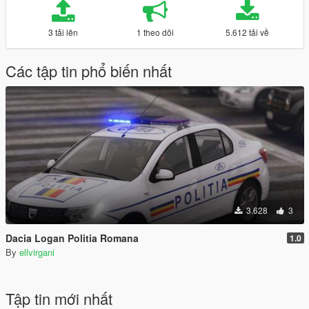
3 tải lên
1 theo dõi
5.612 tải về
Các tập tin phổ biến nhất
3.628
3
Dacia Logan Politia Romana
1.0
By
ellvirgani
Tập tin mới nhất