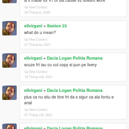
is it made for v1 of dls cause v2 doesnt work
View Context
25 Tháng tư, 2025
ellvirgani
»
Station 23
what do u mean?
View Context
21 Tháng ba, 2021
ellvirgani
»
Dacia Logan Politia Romana
scuze frt iau cu cut copy si pun pe livery
View Context
18 Tháng một, 2021
ellvirgani
»
Dacia Logan Politia Romana
plus ca nu stiu de tine frt da s sigur ca ala fontu e
arial
View Context
07 Tháng một, 2021
ellvirgani
»
Dacia Logan Politia Romana