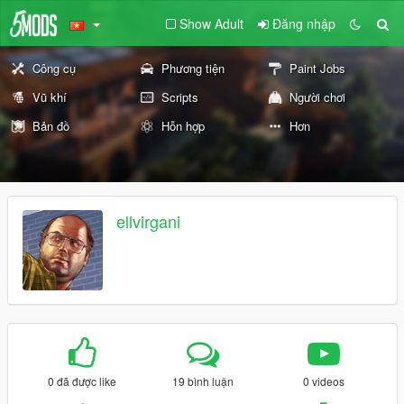
Show Adult
Đăng nhập
Công cụ
Phương tiện
Paint Jobs
Vũ khí
Scripts
Người chơi
Bản đồ
Hỗn hợp
Hơn
ellvirgani
0 đã được like
19 bình luận
0 videos