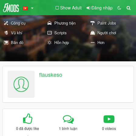
Show Adult
Đăng nhập
Công cụ
Phương tiện
Paint Jobs
Vũ khí
Scripts
Người chơi
Bản đồ
Hỗn hợp
Hơn
flauskeso
0 đã được like
1 bình luận
0 videos