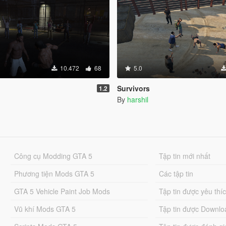
10.472
68
5.0
Survivors
1.2
By
harshil
Công cụ Modding GTA 5
Tập tin mới nhất
Phương tiện Mods GTA 5
Các tập tin
GTA 5 Vehicle Paint Job Mods
Tập tin được yêu thí
Vũ khí Mods GTA 5
Tập tin được Downlo