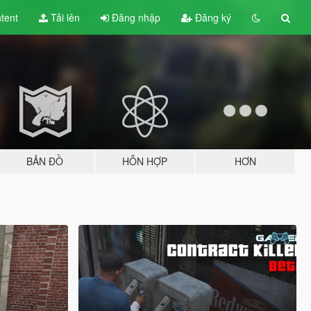
tent
Tải lên
Đăng nhập
Đăng ký
BẢN ĐỒ
HỖN HỢP
HƠN