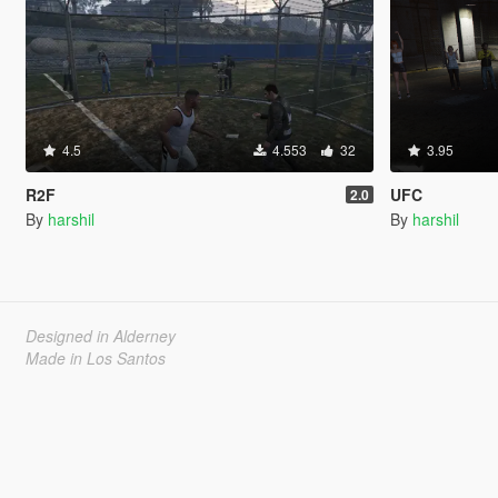
4.5
4.553
32
3.95
R2F
UFC
2.0
By
harshil
By
harshil
Designed in Alderney
Made in Los Santos