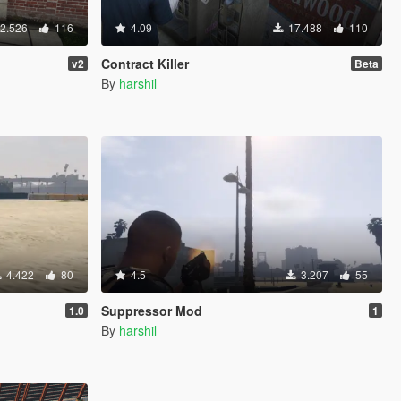
2.526
116
4.09
17.488
110
Contract Killer
v2
Beta
By
harshil
4.422
80
4.5
3.207
55
Suppressor Mod
1.0
1
By
harshil