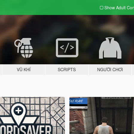
Show Adult
Con
VŨ KHÍ
SCRIPTS
NGƯỜI CHƠI