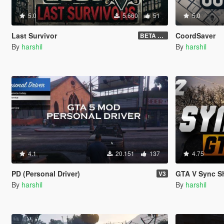
5.0
5.660
51
5.0
Last Survivor
CoordSaver
BETA 1.2.9
By
harshil
By
harshil
4.1
20.151
137
4.75
PD (Personal Driver)
GTA V Sync S
V3
By
harshil
By
harshil