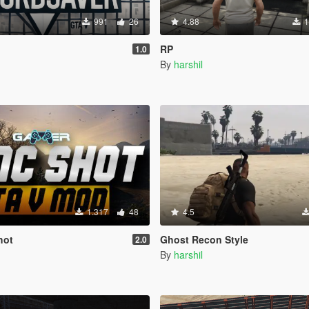
991
26
4.88
1
RP
1.0
By
harshil
1.317
48
4.5
hot
Ghost Recon Style
2.0
By
harshil