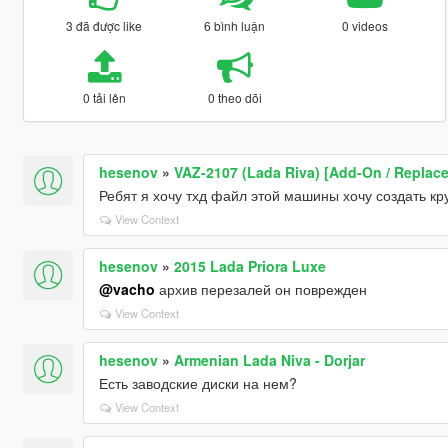
3 đã được like
6 bình luận
0 videos
0 tải lên
0 theo dõi
hesenov
»
VAZ-2107 (Lada Riva) [Add-On / Replace
Ребят я хочу тхд файл этой машины хочу создать кр
View Context
hesenov
»
2015 Lada Priora Luxe
@vacho
архив перезалей он поврежден
View Context
hesenov
»
Armenian Lada Niva - Dorjar
Есть заводские диски на нем?
View Context