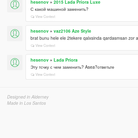
hesenov
»
2015 Lada Priora Luxe
С какой машиной заменить?
View Context
hesenov
»
vaz2106 Aze Style
brat bunu hele ele 2tekere qalxsinda qardasmsan zor al
View Context
hesenov
»
Lada Priora
Эту тсчку с чем заменить? Asea?ответьте
View Context
Designed in Alderney
Made in Los Santos