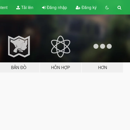
tent
Tải lên
Đăng nhập
Đăng ký
BẢN ĐỒ
HỖN HỢP
HƠN