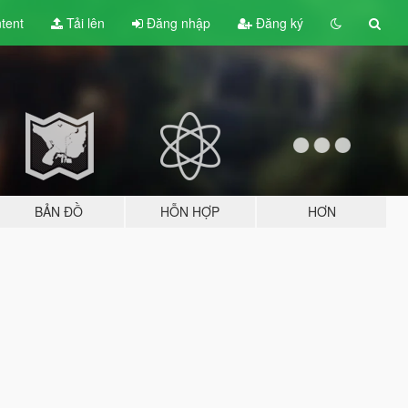
tent
Tải lên
Đăng nhập
Đăng ký
BẢN ĐỒ
HỖN HỢP
HƠN