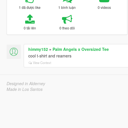
1 đã được like
1 bình luận
0 videos
0 tải lên
0 theo dõi
himmy152
»
Palm Angels x Oversized Tee
cool t-shirt and reamers
View Context
Designed in Alderney
Made in Los Santos