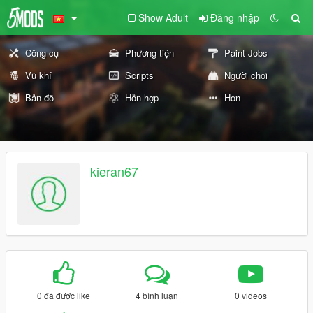
Show Adult
Đăng nhập
Công cụ
Phương tiện
Paint Jobs
Vũ khí
Scripts
Người chơi
Bản đồ
Hỗn hợp
Hơn
kieran67
0 đã được like
4 bình luận
0 videos