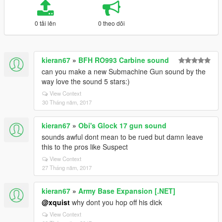
0 tải lên
0 theo dõi
kieran67
»
BFH RO993 Carbine sound
can you make a new Submachine Gun sound by the
way love the sound 5 stars:)
View Context
30 Tháng năm, 2017
kieran67
»
Obi's Glock 17 gun sound
sounds awful dont mean to be rued but damn leave
this to the pros like Suspect
View Context
27 Tháng năm, 2017
kieran67
»
Army Base Expansion [.NET]
@xquist
why dont you hop off his dick
View Context