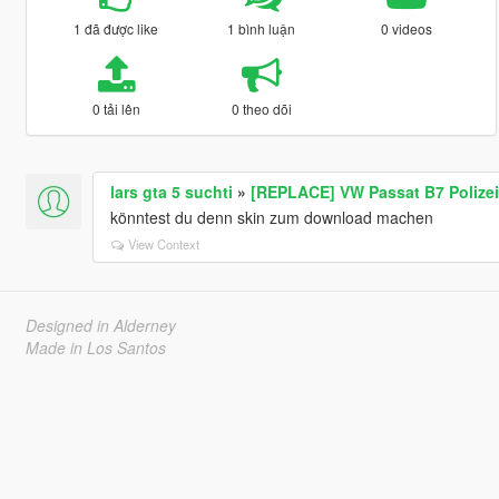
1 đã được like
1 bình luận
0 videos
0 tải lên
0 theo dõi
lars gta 5 suchti
»
[REPLACE] VW Passat B7 Polize
könntest du denn skin zum download machen
View Context
Designed in Alderney
Made in Los Santos