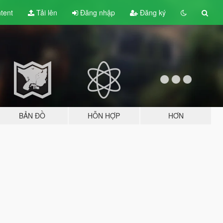
tent
Tải lên
Đăng nhập
Đăng ký
BẢN ĐỒ
HỖN HỢP
HƠN