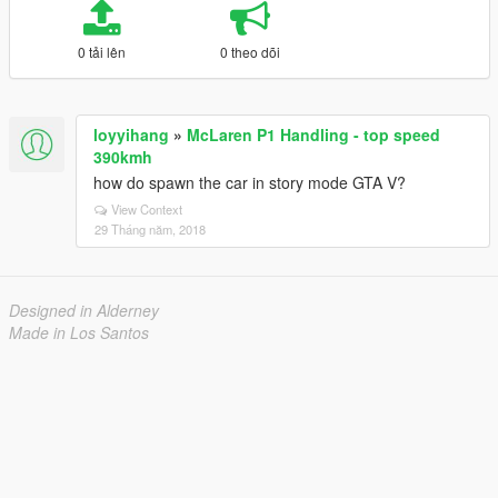
0 tải lên
0 theo dõi
loyyihang
»
McLaren P1 Handling - top speed
390kmh
how do spawn the car in story mode GTA V?
View Context
29 Tháng năm, 2018
Designed in Alderney
Made in Los Santos