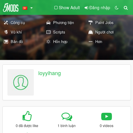
Show Adult
Đăng nhập
Công cụ
Phương tiện
Paint Jobs
Vũ khí
Scripts
Người chơi
Bản đồ
Hỗn hợp
Hơn
loyyihang
0 đã được like
1 bình luận
0 videos