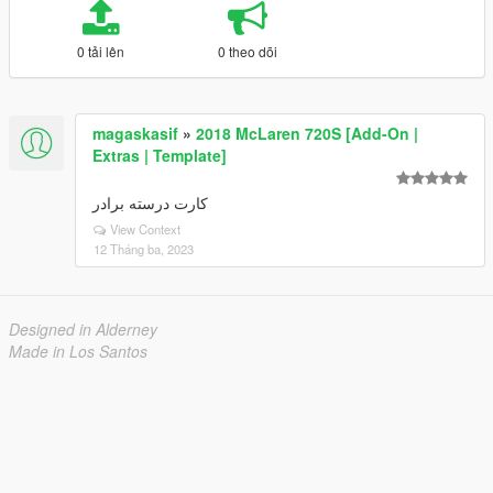
0 tải lên
0 theo dõi
magaskasif
»
2018 McLaren 720S [Add-On |
Extras | Template]
کارت درسته برادر
View Context
12 Tháng ba, 2023
Designed in Alderney
Made in Los Santos