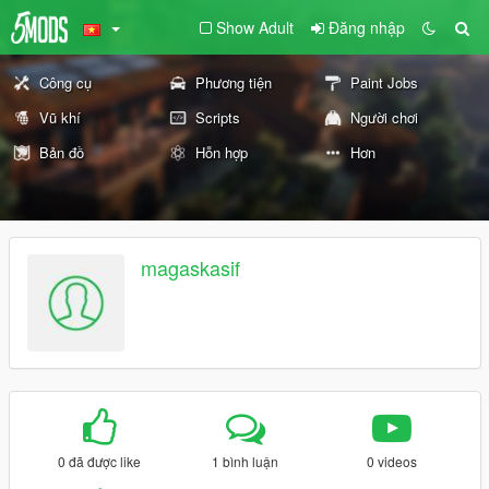
Show Adult
Đăng nhập
Công cụ
Phương tiện
Paint Jobs
Vũ khí
Scripts
Người chơi
Bản đồ
Hỗn hợp
Hơn
magaskasif
0 đã được like
1 bình luận
0 videos