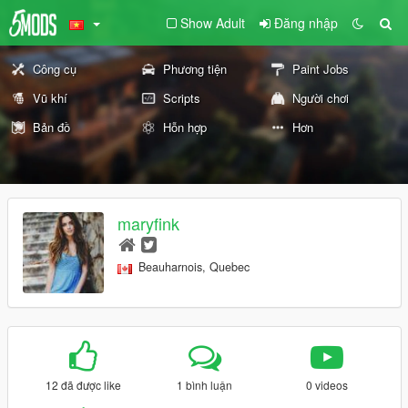
Show Adult
Đăng nhập
Công cụ
Phương tiện
Paint Jobs
Vũ khí
Scripts
Người chơi
Bản đồ
Hỗn hợp
Hơn
maryfink
Beauharnois, Quebec
12 đã được like
1 bình luận
0 videos