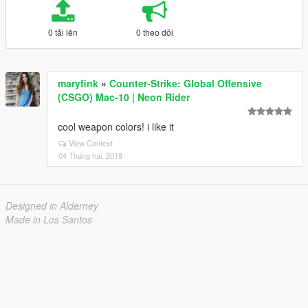
0 tải lên
0 theo dõi
maryfink
»
Counter-Strike: Global Offensive
(CSGO) Mac-10 | Neon Rider
cool weapon colors! i like it
View Context
04 Tháng hai, 2019
Designed in Alderney
Made in Los Santos