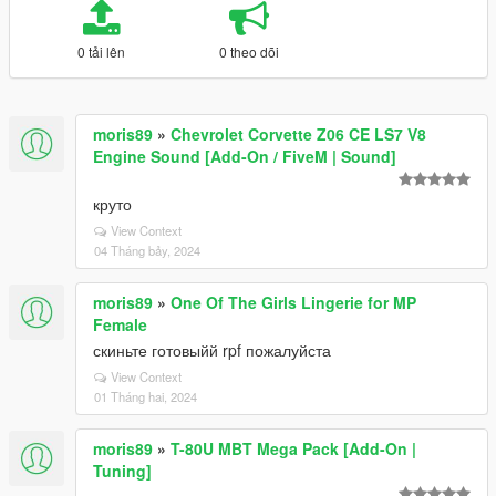
0 tải lên
0 theo dõi
moris89
»
Chevrolet Corvette Z06 CE LS7 V8
Engine Sound [Add-On / FiveM | Sound]
круто
View Context
04 Tháng bảy, 2024
moris89
»
One Of The Girls Lingerie for MP
Female
скиньте готовыйй rpf пожалуйста
View Context
01 Tháng hai, 2024
moris89
»
T-80U MBT Mega Pack [Add-On |
Tuning]