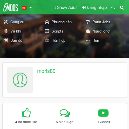
Show Adult
Đăng nhập
Công cụ
Phương tiện
Paint Jobs
Vũ khí
Scripts
Người chơi
Bản đồ
Hỗn hợp
Hơn
moris89
4 đã được like
6 bình luận
0 videos