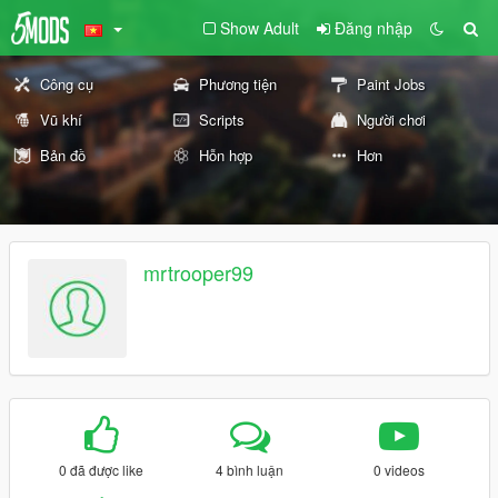
Show Adult
Đăng nhập
Công cụ
Phương tiện
Paint Jobs
Vũ khí
Scripts
Người chơi
Bản đồ
Hỗn hợp
Hơn
mrtrooper99
0 đã được like
4 bình luận
0 videos