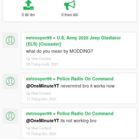
0 tải lên
0 theo dõi
mrtrooper99
»
U.S. Army 2020 Jeep Gladiator
(ELS) [Crusader]
what do you mean by MODDING?
View Context
28 Tháng mười, 2021
mrtrooper99
»
Police Radio On Command
@OneMinuteYT
nevermind bro it works now
View Context
11 Tháng tám, 2021
mrtrooper99
»
Police Radio On Command
@OneMinuteYT
its not working bro
View Context
10 Tháng tám, 2021