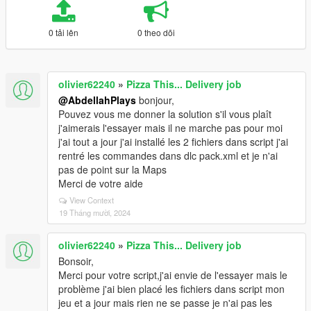
0 tải lên
0 theo dõi
olivier62240
»
Pizza This... Delivery job
@AbdellahPlays
bonjour,
Pouvez vous me donner la solution s'il vous plaît
j'aimerais l'essayer mais il ne marche pas pour moi
j'ai tout a jour j'ai installé les 2 fichiers dans script j'ai
rentré les commandes dans dlc pack.xml et je n'ai
pas de point sur la Maps
Merci de votre aide
View Context
19 Tháng mười, 2024
olivier62240
»
Pizza This... Delivery job
Bonsoir,
Merci pour votre script,j'ai envie de l'essayer mais le
problème j'ai bien placé les fichiers dans script mon
jeu et a jour mais rien ne se passe je n'ai pas les