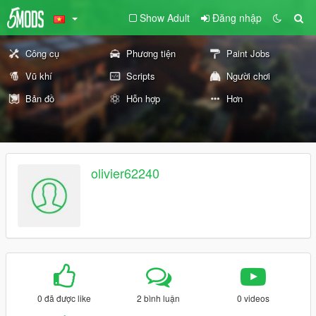
Show Adult
Đăng nhập
Công cụ
Phương tiện
Paint Jobs
Vũ khí
Scripts
Người chơi
Bản đồ
Hỗn hợp
Hơn
olivier62240
0 đã được like
2 bình luận
0 videos