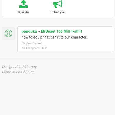
0 tải lên
0 theo dõi
panduka
»
MrBeast 100 Mill T-shirt
how to equip that t shirt to our character..
View Context
10 Tháng tám, 2022
Designed in Alderney
Made in Los Santos