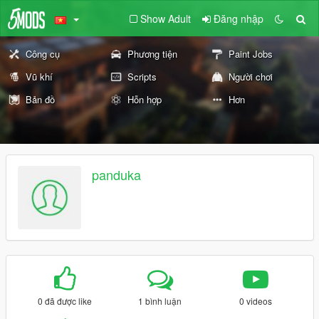
Show Adult
Đăng nhập
Công cụ
Phương tiện
Paint Jobs
Vũ khí
Scripts
Người chơi
Bản đồ
Hỗn hợp
Hơn
panduka
0 đã được like
1 bình luận
0 videos