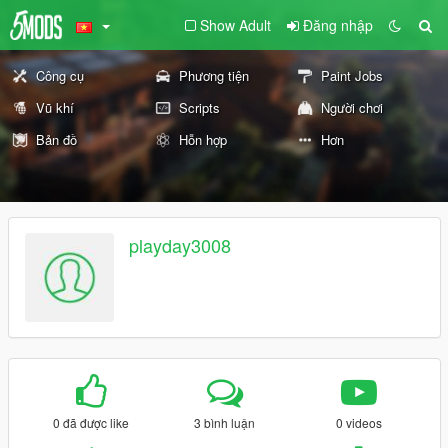
Show Adult
Đăng nhập
Công cụ
Phương tiện
Paint Jobs
Vũ khí
Scripts
Người chơi
Bản đồ
Hỗn hợp
Hơn
playday3008
0 đã được like
3 bình luận
0 videos