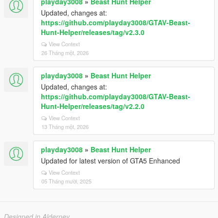
playday3008
»
Beast Hunt Helper
Updated, changes at:
https://github.com/playday3008/GTAV-Beast-
Hunt-Helper/releases/tag/v2.3.0
View Context
26 Tháng một, 2026
playday3008
»
Beast Hunt Helper
Updated, changes at:
https://github.com/playday3008/GTAV-Beast-
Hunt-Helper/releases/tag/v2.2.0
View Context
13 Tháng một, 2026
playday3008
»
Beast Hunt Helper
Updated for latest version of GTA5 Enhanced
View Context
05 Tháng mười, 2025
Designed in Alderney