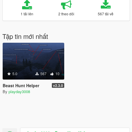
1 tải lên
2 theo dõi
567 tải về
Tập tin mới nhất
5.0
567
10
Beast Hunt Helper
v2.3.0
By
playday3008