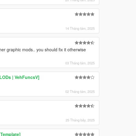
14 Tháng tám, 2025
her graphic mods.. you should fix it otherwise
03 Tháng tám, 2025
| LODs | VehFuncsV]
02 Tháng tám, 2025
25 Tháng bảy, 2025
 Template]