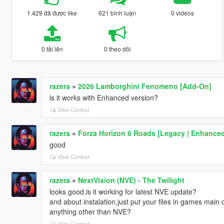
1.429 đã được like
621 bình luận
0 videos
0 tải lên
0 theo dõi
razera
»
2026 Lamborghini Fenomeno [Add-On]
is it works with Enhanced version?
View Context
razera
»
Forza Horizon 6 Roads [Legacy | Enhanced
good
View Context
razera
»
NextVision (NVE) - The Twilight
looks good,is it working for latest NVE update?
and about instalation,just put your files in games main
anything other than NVE?
View Context