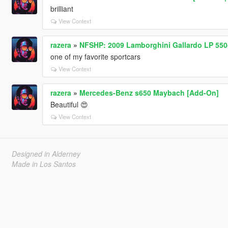
brilliant
View Context
razera
»
NFSHP: 2009 Lamborghini Gallardo LP 550
one of my favorite sportcars
View Context
razera
»
Mercedes-Benz s650 Maybach [Add-On]
Beautiful 😍
View Context
Designed in Alderney
Made in Los Santos