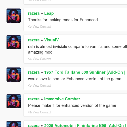
razera
»
Leap
Thanks for making mods for Enhanced
View Context
razera
»
VisualV
rain is almost invisible compare to vannila and some ot
amazing mod
View Context
razera
»
1957 Ford Fairlane 500 Sunliner [Add-On 
would love to see for Enhanced version of the game
View Context
razera
»
Immersive Combat
Please make it for enhanced version of the game
View Context
razera
»
2025 Automobili Pininfarina B95 [Add-On |