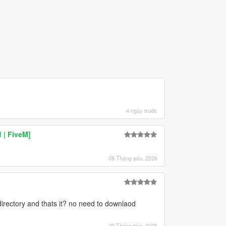
4 ngày trước
 | FiveM]
08 Tháng sáu, 2026
 directory and thats it? no need to downlaod
20 Tháng tám, 2025