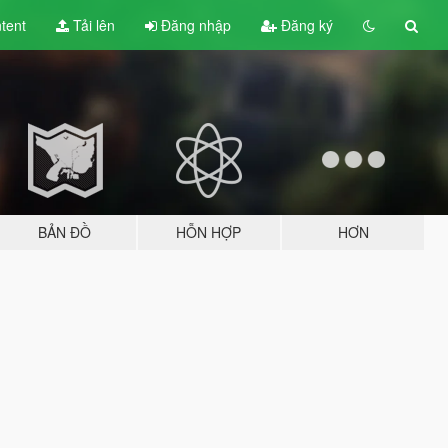
tent
Tải lên
Đăng nhập
Đăng ký
BẢN ĐỒ
HỖN HỢP
HƠN