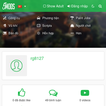
Show Adult
Đăng nhập
Công cụ
Phương tiện
Paint Jobs
Vũ khí
Scripts
Người chơi
Bản đồ
Hỗn hợp
Hơn
rg8127
0 đã được like
49 bình luận
0 videos