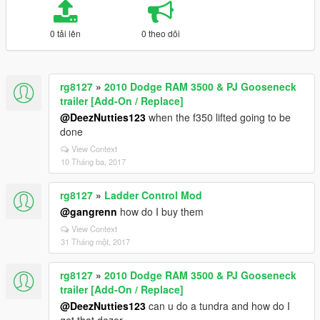
0 tải lên
0 theo dõi
rg8127
»
2010 Dodge RAM 3500 & PJ Gooseneck
trailer [Add-On / Replace]
@DeezNutties123
when the f350 lifted going to be
done
View Context
10 Tháng ba, 2017
rg8127
»
Ladder Control Mod
@gangrenn
how do I buy them
View Context
31 Tháng một, 2017
rg8127
»
2010 Dodge RAM 3500 & PJ Gooseneck
trailer [Add-On / Replace]
@DeezNutties123
can u do a tundra and how do I