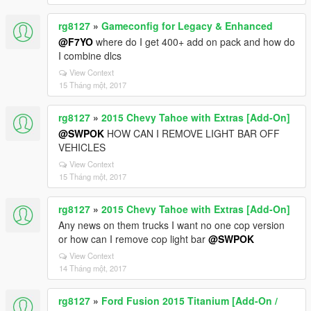
rg8127
»
Gameconfig for Legacy & Enhanced
@F7YO
where do I get 400+ add on pack and how do
I combine dlcs
View Context
15 Tháng một, 2017
rg8127
»
2015 Chevy Tahoe with Extras [Add-On]
@SWPOK
HOW CAN I REMOVE LIGHT BAR OFF
VEHICLES
View Context
15 Tháng một, 2017
rg8127
»
2015 Chevy Tahoe with Extras [Add-On]
Any news on them trucks I want no one cop version
or how can I remove cop light bar
@SWPOK
View Context
14 Tháng một, 2017
rg8127
»
Ford Fusion 2015 Titanium [Add-On /