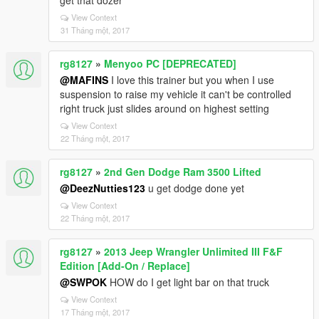
get that dozer
View Context
31 Tháng một, 2017
rg8127
»
Menyoo PC [DEPRECATED]
@MAFINS
I love this trainer but you when I use
suspension to raise my vehicle it can't be controlled
right truck just slides around on highest setting
View Context
22 Tháng một, 2017
rg8127
»
2nd Gen Dodge Ram 3500 Lifted
@DeezNutties123
u get dodge done yet
View Context
22 Tháng một, 2017
rg8127
»
2013 Jeep Wrangler Unlimited III F&F
Edition [Add-On / Replace]
@SWPOK
HOW do I get light bar on that truck
View Context
17 Tháng một, 2017