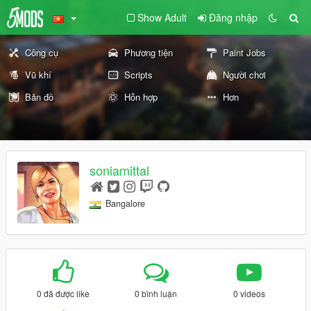
Show Adult
Đăng nhập
Công cụ
Phương tiện
Paint Jobs
Vũ khí
Scripts
Người chơi
Bản đồ
Hỗn hợp
Hơn
soniamittal
Bangalore
0 đã được like
0 bình luận
0 videos