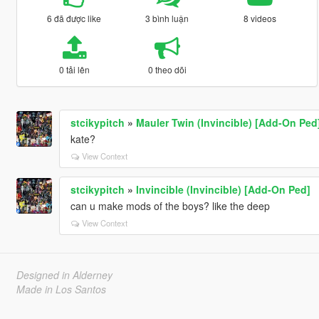
6 đã được like
3 bình luận
8 videos
0 tải lên
0 theo dõi
stcikypitch
»
Mauler Twin (Invincible) [Add-On Ped
kate?
View Context
stcikypitch
»
Invincible (Invincible) [Add-On Ped]
can u make mods of the boys? like the deep
View Context
Designed in Alderney
Made in Los Santos