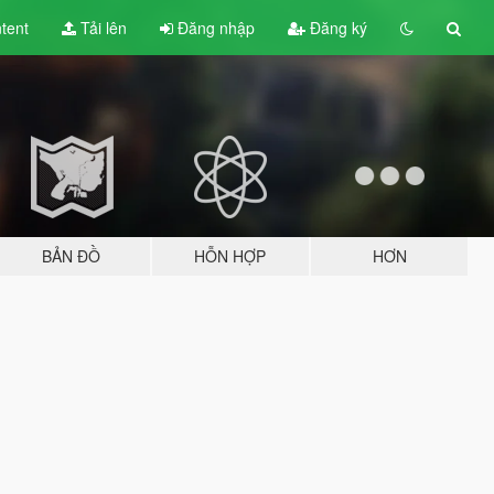
tent
Tải lên
Đăng nhập
Đăng ký
BẢN ĐỒ
HỖN HỢP
HƠN