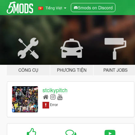
5mods on Discord
Tiếng Việt
CÔNG CỤ
PHƯƠNG TIỆN
PAINT JOBS
stcikypitch